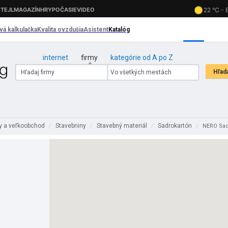
internet
firmy
kategórie od A po Z
y a veľkoobchod
Stavebniny
Stavebný materiál
Sadrokartón
/
/
/
/
NERO Sad