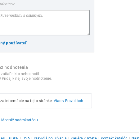
odnotenie
ený používateľ
.
ez hodnotenia
 zatiaľ nikto nehodnotil.
 Pridaj k nej svoje hodnotenie.
a informácie na tejto stránke.
Viac v Pravidlách
Montáž sadrokartónu
ies
|
GDPR
|
DSA
|
Pravidlá používania
|
Kariéra v Azete
|
Kontakt
katalóg
|
Nas