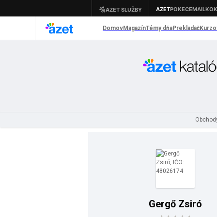
Obchod
Gergő Zsiró