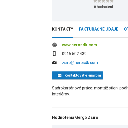
0 hodnotení
KONTAKTY
FAKTURAČNÉ ÚDAJE
O
www.nerosdk.com
0915 502 439
zsiro@nerosdk.com
Kontaktovať
e-mailom
Sadrokartónové práce: montáž stien, podhľ
interiérov.
Hodnotenia Gergő Zsiró