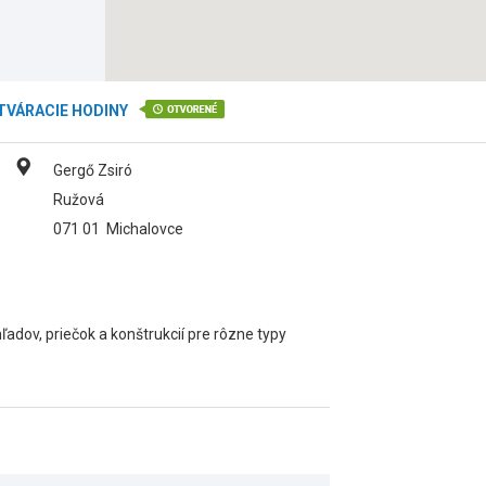
TVÁRACIE HODINY
Gergő Zsiró
Ružová
071 01
Michalovce
adov, priečok a konštrukcií pre rôzne typy