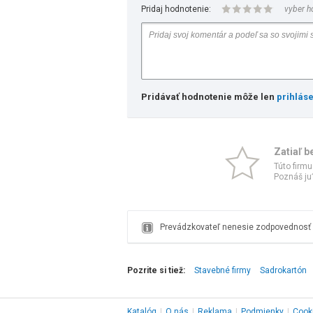
Pridaj hodnotenie:
vyber h
Pridávať hodnotenie môže len
prihlás
Zatiaľ b
Túto firmu
Poznáš ju?
Prevádzkovateľ nenesie zodpovednosť z
Pozrite si tiež:
Stavebné firmy
Sadrokartón
Katalóg
|
O nás
|
Reklama
|
Podmienky
|
Cook