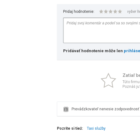
Pridaj hodnotenie:
vyber h
Pridávať hodnotenie môže len
prihlás
Zatiaľ b
Túto firmu
Poznáš ju?
Prevádzkovateľ nenesie zodpovednosť z
Pozrite si tiež:
Taxi služby