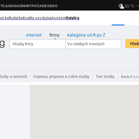
internet
firmy
kategórie od A po Z
lužby a remeslá
Doprava, preprava a colné služby
Taxi služby
/
/
/
Bankof s.r.