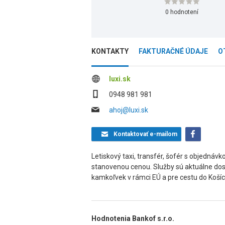
0 hodnotení
KONTAKTY
FAKTURAČNÉ ÚDAJE
O
luxi.sk
0948 981 981
ahoj@luxi.sk
Kontaktovať
e-mailom
Letiskový taxi, transfér, šofér s objednáv
stanovenou cenou. Služby sú aktuálne dost
kamkoľvek v rámci EÚ a pre cestu do Košíc
Hodnotenia Bankof s.r.o.