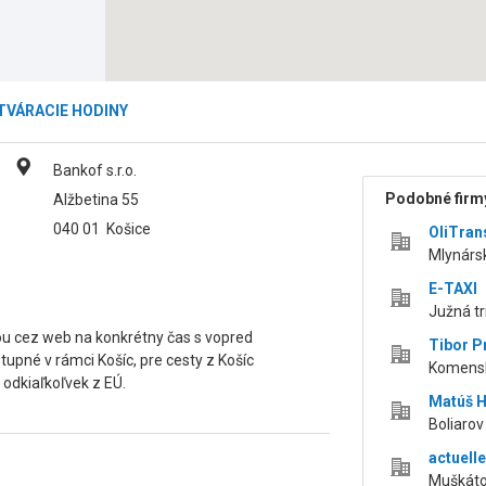
TVÁRACIE HODINY
Bankof s.r.o.
Podobné firmy
Alžbetina 55
040 01
Košice
OliTran
Mlynárs
E-TAXI
Južná tr
kou cez web na konkrétny čas s vopred
Tibor P
upné v rámci Košíc, pre cesty z Košíc
Komensk
 odkiaľkoľvek z EÚ.
Matúš 
Boliarov
actuelle,
Muškátov