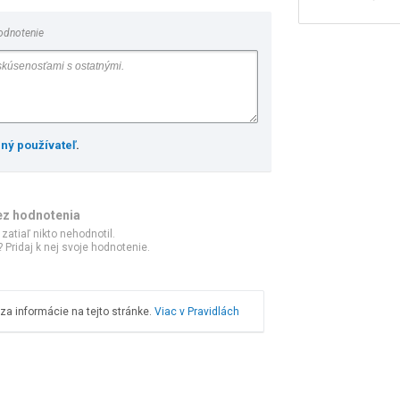
odnotenie
ený používateľ
.
ez hodnotenia
 zatiaľ nikto nehodnotil.
 Pridaj k nej svoje hodnotenie.
a informácie na tejto stránke.
Viac v Pravidlách