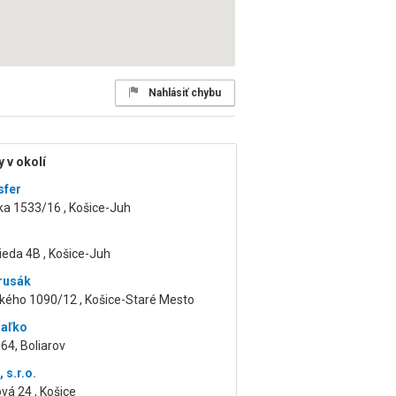
Nahlásiť chybu
 v okolí
sfer
ka 1533/16 , Košice-Juh
ieda 4B , Košice-Juh
rusák
ého 1090/12 , Košice-Staré Mesto
Haľko
 64, Boliarov
 s.r.o.
á 24 , Košice