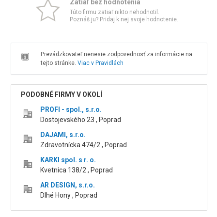
Zatiaľ bez hodnotenia
Túto firmu zatiaľ nikto nehodnotil.
Poznáš ju? Pridaj k nej svoje hodnotenie.
Prevádzkovateľ nenesie zodpovednosť za informácie na
tejto stránke.
Viac v Pravidlách
PODOBNÉ FIRMY V OKOLÍ
PROFI - spol., s.r.o.
Dostojevského 23 , Poprad
DAJAMI, s.r.o.
Zdravotnícka 474/2 , Poprad
KARKI spol. s r. o.
Kvetnica 138/2 , Poprad
AR DESIGN, s.r.o.
Dlhé Hony , Poprad