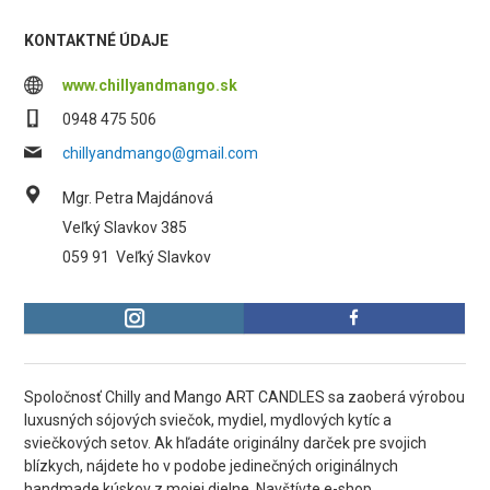
KONTAKTNÉ ÚDAJE
www.chillyandmango.sk
0948 475 506
chillyandmango@gmail.com
Mgr. Petra Majdánová
Veľký Slavkov 385
059 91
Veľký Slavkov
Spoločnosť Chilly and Mango ART CANDLES sa zaoberá výrobou
luxusných sójových sviečok, mydiel, mydlových kytíc a
sviečkových setov. Ak hľadáte originálny darček pre svojich
blízkych, nájdete ho v podobe jedinečných originálnych
handmade kúskov z mojej dielne. Navštívte e-shop