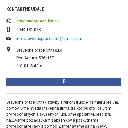
KONTAKTNÉ ÚDAJE
stavebnepracenitra.sk
0944 181 033
info.stavebnepracenitra@gmail.com
Stavebné práce Nitra s.r.o.
Pod Agátmi 536/15F
951 01
Štitáre
Stavebné práce Nitra - stavby a rekonštrukcie na mieru pre váš
domov. Sme mladá stavebná firma, za ktorou stojí celý tím
profesionálnych a skúsených ľudí. Sme spoľahliví, precízni,
načúvame požiadavkám zákazníkov a poskytneme
profesionálne rady a pomoc. Zameriavame sa na všetky