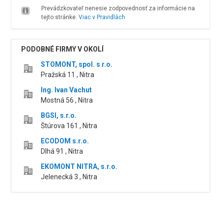
Prevádzkovateľ nenesie zodpovednosť za informácie na
tejto stránke.
Viac v Pravidlách
PODOBNÉ FIRMY V OKOLÍ
STOMONT, spol. s r.o.
Pražská 11 , Nitra
Ing. Ivan Vachut
Mostná 56 , Nitra
BGSI, s.r.o.
Štúrova 161 , Nitra
ECODOM s.r.o.
Dlhá 91 , Nitra
EKOMONT NITRA, s.r.o.
Jelenecká 3 , Nitra