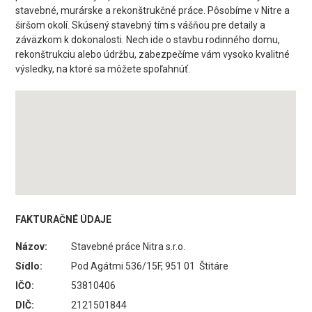
stavebné, murárske a rekonštrukčné práce. Pôsobíme v Nitre a
širšom okolí. Skúsený stavebný tím s vášňou pre detaily a
záväzkom k dokonalosti. Nech ide o stavbu rodinného domu,
rekonštrukciu alebo údržbu, zabezpečíme vám vysoko kvalitné
výsledky, na ktoré sa môžete spoľahnúť.
FAKTURAČNÉ ÚDAJE
Názov:
Stavebné práce Nitra s.r.o.
Sídlo:
Pod Agátmi 536/15F, 951 01 Štitáre
IČO:
53810406
DIČ:
2121501844