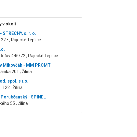
 v okolí
 STRECHY, s. r. o.
227 , Rajecké Teplice
.o.
teľov 446/72 , Rajecké Teplice
av Mikovčák - MM PROMT
ánika 201 , Žilina
d, spol. s r.o.
 122 , Žilina
 Porubčanský - SPINEL
ho 55 , Žilina