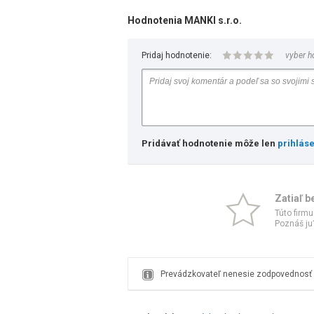
Hodnotenia MANKI s.r.o.
Pridaj hodnotenie:
vyber h
Pridávať hodnotenie môže len
prihlás
Zatiaľ b
Túto firmu
Poznáš ju?
Prevádzkovateľ nenesie zodpovednosť z