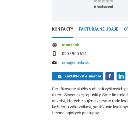
0 hodnotení
KONTAKTY
FAKTURAČNÉ ÚDAJE
O
manki.sk
0907 900 614
info@manki.sk
Kontaktovať
e-mailom
Certifikované služby v oblasti výškových p
územi Slovenskej republiky. Sme tím mlad
odvetví, ktorých zaujíma v prvom rade kval
každému zákazníkovi, používanie kvalitný
technologických postupov.