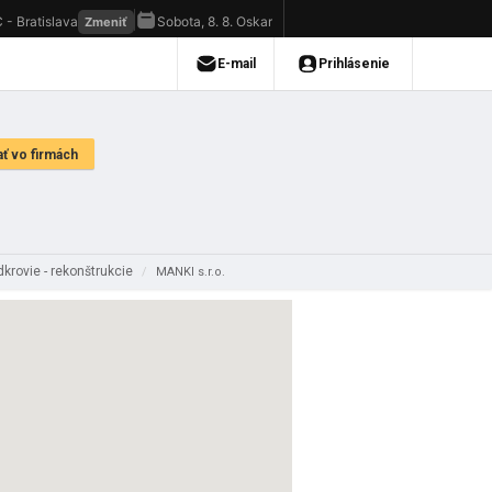
dkrovie - rekonštrukcie
/
MANKI s.r.o.