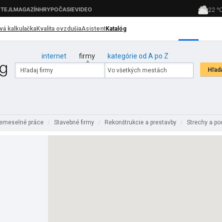
internet
firmy
kategórie od A po Z
 remeselné práce
Stavebné firmy
Rekonštrukcie a prestavby
Strechy a po
/
/
/