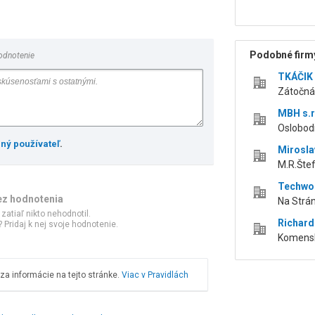
Podobné firmy
odnotenie
TKÁČIK -
Zátočná 
MBH s.r
Oslobodi
ený používateľ
.
Mirosl
M.R.Štef
Techwoo
ez hodnotenia
Na Stráni
 zatiaľ nikto nehodnotil.
Richard
 Pridaj k nej svoje hodnotenie.
Komenské
a informácie na tejto stránke.
Viac v Pravidlách