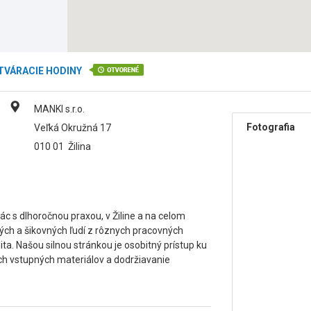
TVÁRACIE HODINY
MANKI s.r.o.
Fotografia
Veľká Okružná 17
010 01
Žilina
rác s dlhoročnou praxou, v Žiline a na celom
ých a šikovných ľudí z rôznych pracovných
ita. Našou silnou stránkou je osobitný prístup ku
ch vstupných materiálov a dodržiavanie