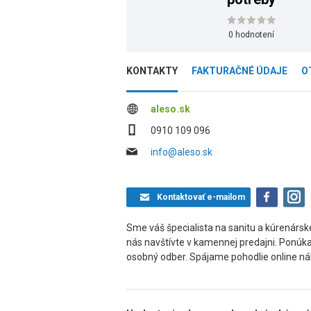
0 hodnotení
KONTAKTY
FAKTURAČNÉ ÚDAJE
O
aleso.sk
0910 109 096
info@aleso.sk
Kontaktovať
e-mailom
Sme váš špecialista na sanitu a kúrenársk
nás navštívte v kamennej predajni. Ponúk
osobný odber. Spájame pohodlie online ná