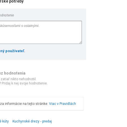
rske potreby
odnotenie
ený používateľ
.
ez hodnotenia
 zatiaľ nikto nehodnotil.
 Pridaj k nej svoje hodnotenie.
a informácie na tejto stránke.
Viac v Pravidlách
é kúty
Kuchynské drezy ‑ predaj