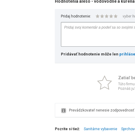
Hodnotenia aleso - vodovodné a kúrená
Pridaj hodnotenie:
vyber h
Pridávať hodnotenie môže len
prihlás
Zatiaľ b
Túto firmu
Poznáš ju?
Prevádzkovateľ nenesie zodpovednosť z
Pozrite si tiež:
Sanitárne vybavenie
Sprchov