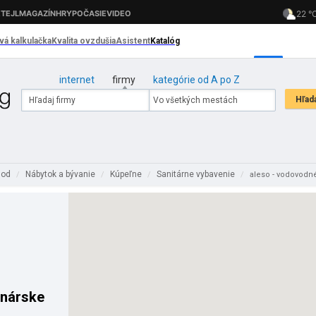
internet
firmy
kategórie od A po Z
hod
Nábytok a bývanie
Kúpeľne
Sanitárne vybavenie
/
/
/
/
aleso - vodovodn
enárske