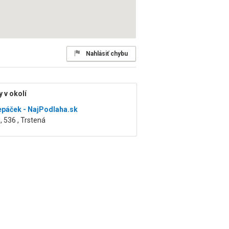
Nahlásiť chybu
 v okolí
epáček - NajPodlaha.sk
, 536 , Trstená