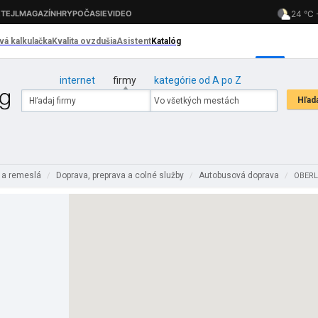
internet
firmy
kategórie od A po Z
 a remeslá
Doprava, preprava a colné služby
Autobusová doprava
/
/
/
OBERLE