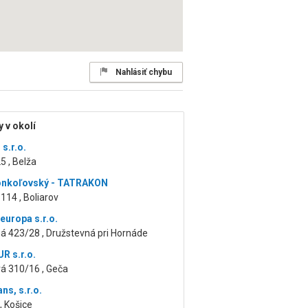
Nahlásiť chybu
 v okolí
s.r.o.
5 , Belža
onkoľovský - TATRAKON
 114 , Boliarov
europa s.r.o.
á 423/28 , Družstevná pri Hornáde
 s.r.o.
á 310/16 , Geča
ns, s.r.o.
, Košice