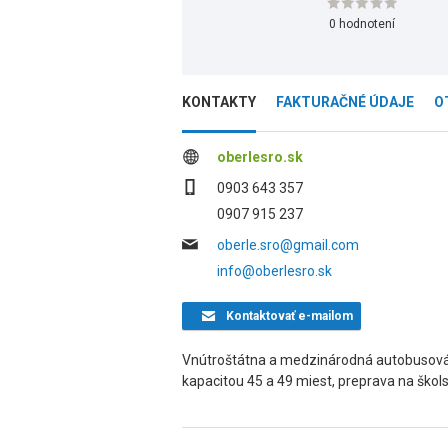
0 hodnotení
KONTAKTY
FAKTURAČNÉ ÚDAJE
O
oberlesro.sk
0903 643 357
0907 915 237
oberle.sro@gmail.com
info@oberlesro.sk
Kontaktovať
e-mailom
Vnútroštátna a medzinárodná autobusová
kapacitou 45 a 49 miest, preprava na škols