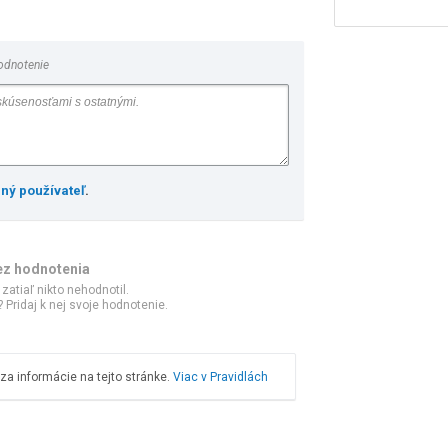
odnotenie
ený používateľ
.
ez hodnotenia
 zatiaľ nikto nehodnotil.
 Pridaj k nej svoje hodnotenie.
a informácie na tejto stránke.
Viac v Pravidlách