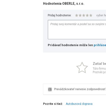
Hodnotenia OBERLE, s.r.o.
Pridaj hodnotenie:
vyber h
Pridávať hodnotenie môže len
prihlás
Zatiaľ b
Túto firmu
Poznáš ju?
Prevádzkovateľ nenesie zodpovednosť z
Pozrite si tiež:
Autobusová doprava