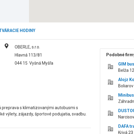
TVÁRACIE HODINY
OBERLE, s.r.o.
Podobné firmy
Hlavná 113/81
044 15
Vyšná Myšľa
GIM bus 
Belža 12
Alojz K
Boliarov
Minibus
Záhradn
 preprava s klimatizovanými autobusmi s
DUSTOUR
ké výlety, zájazdy, športové podujatia, svadbu.
Narcisov
DAFA tra
Krivá 23 