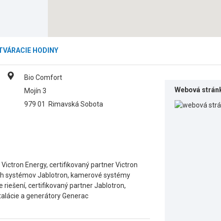
TVÁRACIE HODINY
Bio Comfort
Webová strán
Mojín 3
979 01
Rimavská Sobota
y Victron Energy, certifikovaný partner Victron
ích systémov Jablotron, kamerové systémy
riešení, certifikovaný partner Jablotron,
štalácie a generátory Generac