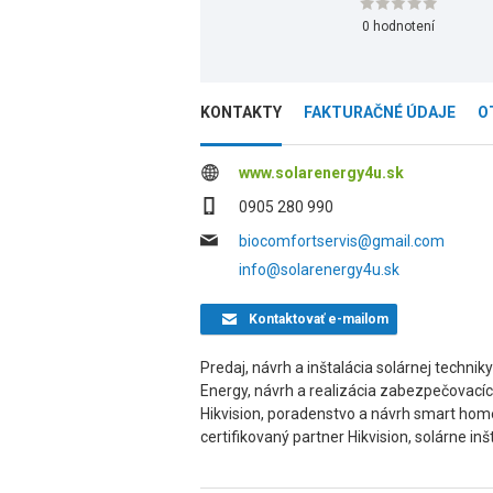
0 hodnotení
KONTAKTY
FAKTURAČNÉ ÚDAJE
O
www.solarenergy4u.sk
0905 280 990
biocomfortservis@gmail.com
info@solarenergy4u.sk
Kontaktovať
e-mailom
Predaj, návrh a inštalácia solárnej technik
Energy, návrh a realizácia zabezpečovac
Hikvision, poradenstvo a návrh smart home 
certifikovaný partner Hikvision, solárne in