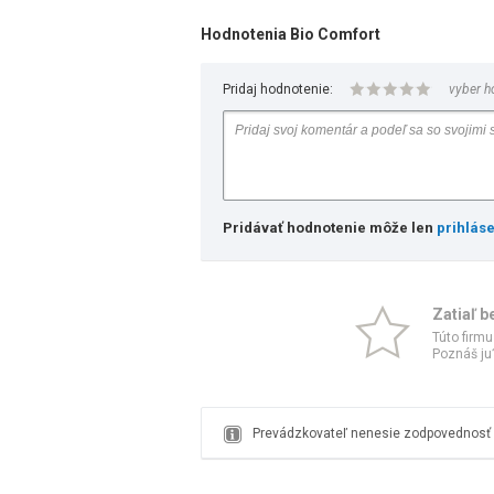
Hodnotenia Bio Comfort
Pridaj hodnotenie:
vyber h
Pridávať hodnotenie môže len
prihlás
Zatiaľ b
Túto firmu
Poznáš ju?
Prevádzkovateľ nenesie zodpovednosť z