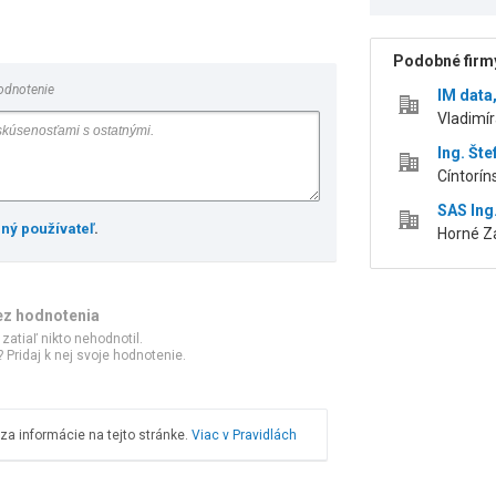
Podobné firmy
odnotenie
IM data, 
Vladimír
Ing. Št
Cíntorí
SAS Ing.
ený používateľ
.
Horné Z
ez hodnotenia
 zatiaľ nikto nehodnotil.
 Pridaj k nej svoje hodnotenie.
a informácie na tejto stránke.
Viac v Pravidlách