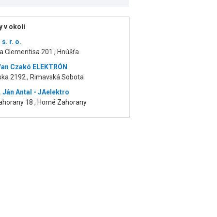
 v okolí
s. r. o.
a Clementisa 201 , Hnúšťa
efan Czakó ELEKTRÓN
nska 2192 , Rimavská Sobota
 Ján Antal - JAelektro
ahorany 18 , Horné Zahorany