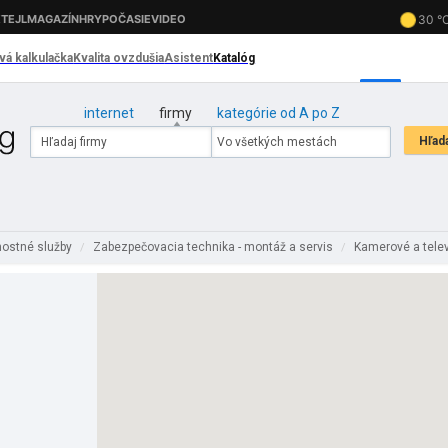
internet
firmy
kategórie od A po Z
ostné služby
Zabezpečovacia technika - montáž a servis
Kamerové a tele
/
/