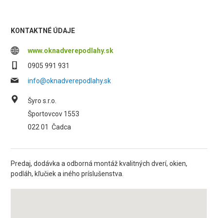
KONTAKTNÉ ÚDAJE
www.oknadverepodlahy.sk
0905 991 931
info@oknadverepodlahy.sk
Šyro s.r.o.
Športovcov 1553
022 01
Čadca
Predaj, dodávka a odborná montáž kvalitných dverí, okien,
podláh, kľučiek a iného príslušenstva.