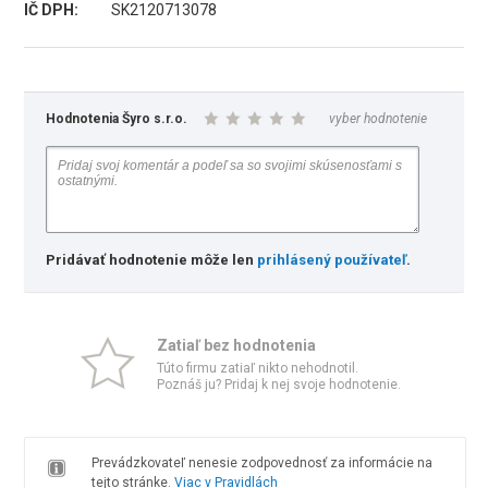
IČ DPH:
SK2120713078
Hodnotenia Šyro s.r.o.
vyber hodnotenie
Pridávať hodnotenie môže len
prihlásený používateľ
.
Zatiaľ bez hodnotenia
Túto firmu zatiaľ nikto nehodnotil.
Poznáš ju? Pridaj k nej svoje hodnotenie.
Prevádzkovateľ nenesie zodpovednosť za informácie na
tejto stránke.
Viac v Pravidlách