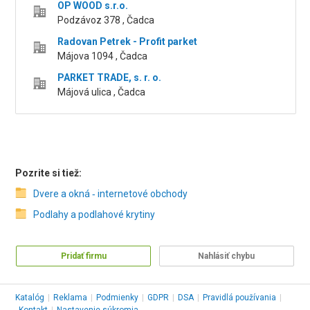
OP WOOD s.r.o.
Podzávoz 378 , Čadca
Radovan Petrek - Profit parket
Májova 1094 , Čadca
PARKET TRADE, s. r. o.
Májová ulica , Čadca
Pozrite si tiež:
Dvere a okná ‑ internetové obchody
Podlahy a podlahové krytiny
Pridať firmu
Nahlásiť chybu
Katalóg
|
Reklama
|
Podmienky
|
GDPR
|
DSA
|
Pravidlá používania
|