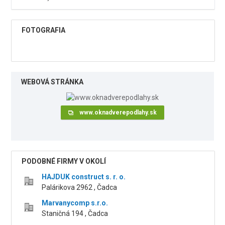
FOTOGRAFIA
WEBOVÁ STRÁNKA
www.oknadverepodlahy.sk
PODOBNÉ FIRMY V OKOLÍ
HAJDUK construct s. r. o.
Palárikova 2962 , Čadca
Marvanycomp s.r.o.
Staničná 194 , Čadca