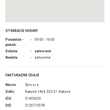
OTVÁRACIE HODINY
Pondelok -
●
09:00 - 16:00
piatok:
Sobota:
●
zatvorené
Nedeľa:
●
zatvorené
FAKTURAČNÉ ÚDAJE
Názov:
Šyro s.r.o.
Sídlo:
Raková 1464, 023 51 Raková
IČO:
51403633
DIČ:
2120713078