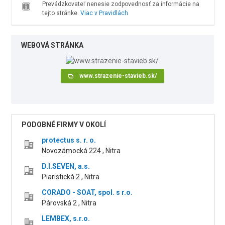
Prevádzkovateľ nenesie zodpovednosť za informácie na
tejto stránke.
Viac v Pravidlách
WEBOVÁ STRÁNKA
www.strazenie-stavieb.sk/
PODOBNÉ FIRMY V OKOLÍ
protectus s. r. o.
Novozámocká 224 , Nitra
D.I.SEVEN, a.s.
Piaristická 2 , Nitra
CORADO - SOAT, spol. s r.o.
Párovská 2 , Nitra
LEMBEX, s.r.o.