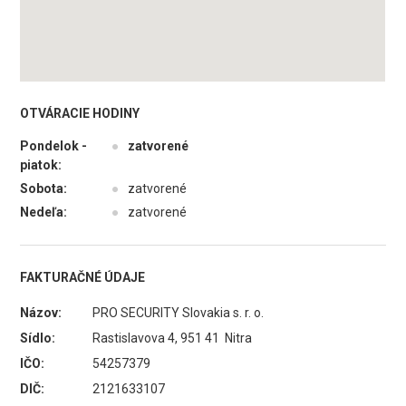
OTVÁRACIE HODINY
Pondelok -
●
zatvorené
piatok:
Sobota:
●
zatvorené
Nedeľa:
●
zatvorené
FAKTURAČNÉ ÚDAJE
Názov:
PRO SECURITY Slovakia s. r. o.
Sídlo:
Rastislavova 4, 951 41 Nitra
IČO:
54257379
DIČ:
2121633107