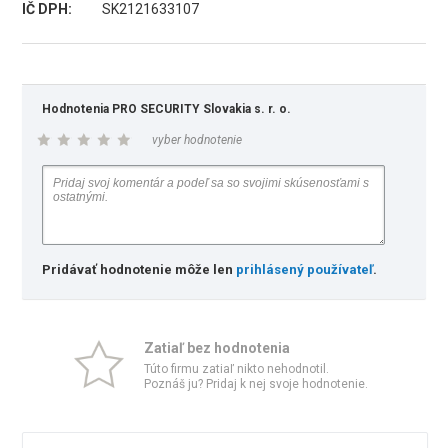
IČ DPH:
SK2121633107
Hodnotenia PRO SECURITY Slovakia s. r. o.
vyber hodnotenie
Pridávať hodnotenie môže len
prihlásený používateľ
.
Zatiaľ bez hodnotenia
Túto firmu zatiaľ nikto nehodnotil.
Poznáš ju? Pridaj k nej svoje hodnotenie.