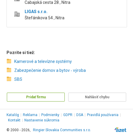
Cabajská cesta 28 , Nitra
LIGAS s.r.o.
Štefánikova 54 , Nitra
Pozrite si tiež:
Kamerové a televízne systémy
Zabezpečenie domov a bytov ‑ výroba
SBS
Pridať firmu
Nahlásiť chybu
Katalóg
|
Reklama
|
Podmienky
|
GDPR
|
DSA
|
Pravidlá používania
|
Kontakt
|
Nastavenie súkromia
© 2000 - 2026,
Ringier Slovakia Communities s.r.o.