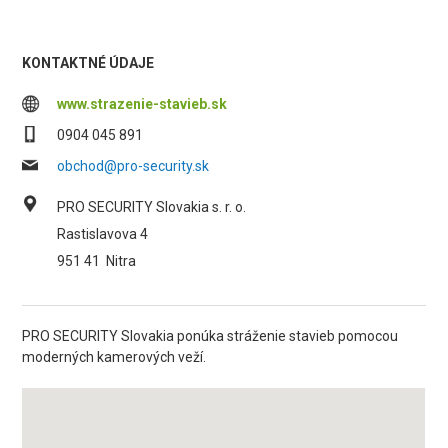
KONTAKTNÉ ÚDAJE
www.strazenie-stavieb.sk
0904 045 891
obchod@pro-security.sk
PRO SECURITY Slovakia s. r. o.
Rastislavova 4
951 41
Nitra
PRO SECURITY Slovakia ponúka stráženie stavieb pomocou
moderných kamerových veží.