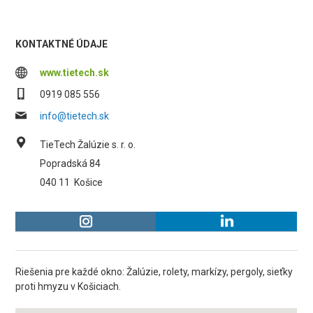
KONTAKTNÉ ÚDAJE
www.tietech.sk
0919 085 556
info@tietech.sk
TieTech Žalúzie s. r. o.
Popradská 84
040 11
Košice
Riešenia pre každé okno: Žalúzie, rolety, markízy, pergoly, sieťky
proti hmyzu v Košiciach.