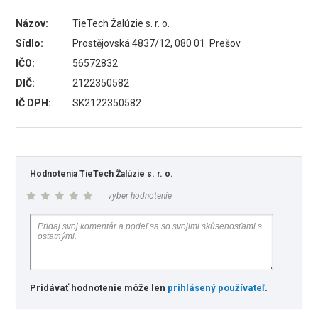
Názov:
TieTech Žalúzie s. r. o.
Sídlo:
Prostějovská 4837/12, 080 01 Prešov
IČO:
56572832
DIČ:
2122350582
IČ DPH:
SK2122350582
Hodnotenia TieTech Žalúzie s. r. o.
vyber hodnotenie
Pridávať hodnotenie môže len
prihlásený používateľ
.