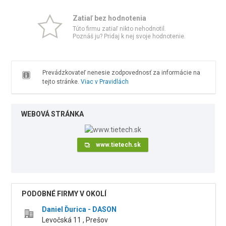
Zatiaľ bez hodnotenia
Túto firmu zatiaľ nikto nehodnotil.
Poznáš ju? Pridaj k nej svoje hodnotenie.
Prevádzkovateľ nenesie zodpovednosť za informácie na
tejto stránke.
Viac v Pravidlách
WEBOVÁ STRÁNKA
www.tietech.sk
PODOBNÉ FIRMY V OKOLÍ
Daniel Ďurica - DASON
Levočská 11 , Prešov