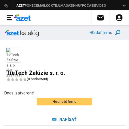
Hľadať firmu
TieTech Žalúzie s. r. o.
(
0 hodnotení
)
Dnes:
zatvorené
Hodnotiť firmu
NAPÍSAŤ