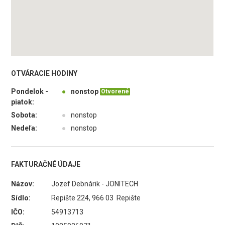
OTVÁRACIE HODINY
Pondelok -
●
nonstop
Otvorené
piatok:
Sobota:
●
nonstop
Nedeľa:
●
nonstop
FAKTURAČNÉ ÚDAJE
Názov:
Jozef Debnárik - JONITECH
Sídlo:
Repište 224, 966 03 Repište
IČO:
54913713