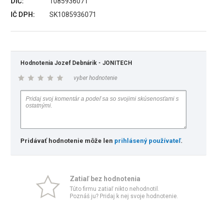
DIČ:
1085936071
IČ DPH:
SK1085936071
Hodnotenia Jozef Debnárik - JONITECH
vyber hodnotenie
Pridávať hodnotenie môže len
prihlásený používateľ
.
Zatiaľ bez hodnotenia
Túto firmu zatiaľ nikto nehodnotil.
Poznáš ju? Pridaj k nej svoje hodnotenie.