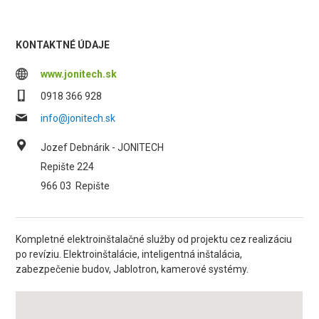
KONTAKTNÉ ÚDAJE
www.jonitech.sk
0918 366 928
info@jonitech.sk
Jozef Debnárik - JONITECH
Repište 224
966 03
Repište
Kompletné elektroinštalačné služby od projektu cez realizáciu
po revíziu. Elektroinštalácie, inteligentná inštalácia,
zabezpečenie budov, Jablotron, kamerové systémy.