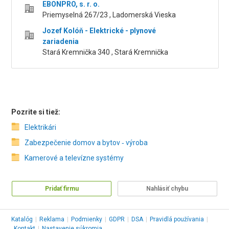
EBONPRO, s. r. o.
Priemyselná 267/23 , Ladomerská Vieska
Jozef Kolóň - Elektrické - plynové
zariadenia
Stará Kremnička 340 , Stará Kremnička
Pozrite si tiež:
Elektrikári
Zabezpečenie domov a bytov ‑ výroba
Kamerové a televízne systémy
Pridať firmu
Nahlásiť chybu
Katalóg
|
Reklama
|
Podmienky
|
GDPR
|
DSA
|
Pravidlá používania
|
Kontakt
|
Nastavenie súkromia