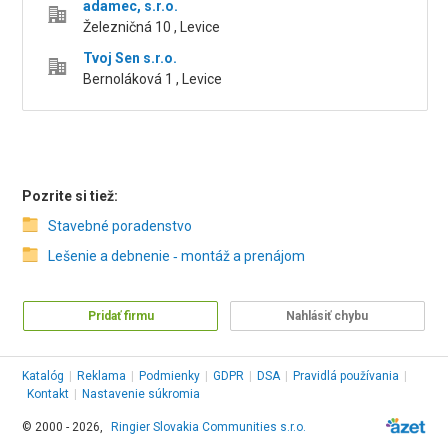
adamec, s.r.o.
Železničná 10 , Levice
Tvoj Sen s.r.o.
Bernoláková 1 , Levice
Pozrite si tiež:
Stavebné poradenstvo
Lešenie a debnenie ‑ montáž a prenájom
Pridať firmu
Nahlásiť chybu
Katalóg
|
Reklama
|
Podmienky
|
GDPR
|
DSA
|
Pravidlá používania
|
Kontakt
|
Nastavenie súkromia
© 2000 - 2026,
Ringier Slovakia Communities s.r.o.