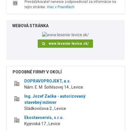
Prevádzkovateľ nenesie zodpovednosť za informácie na
tejto stránke.
Viac v Pravidlách
WEBOVÁ STRÁNKA
www.lesenie-levice.sk/
PODOBNÉ FIRMY V OKOLÍ
DOPRAVOPROJEKT, a.s.
Nám. E. M. Šoltésovej 14 , Levice
Ing. Jozef Začka - autorizovaný
stavebný inžinier
Sládkovičova 2 , Levice
Ekostavservis, s.r.o.
Kyjevská 17 , Levice