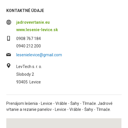
KONTAKTNÉ ÚDAJE
jadrovevrtanie.eu
www.lesenie-levice.sk
0908 767 184
0940 212 200
lesenielevice@gmail.com
LevTech s. r. o.
Slobody 2
93405
Levice
Prenájom lešenia - Levice - Vráble - Šahy - Tlmače. Jadrové
vŕtanie a rezanie panelov - Levice - Vráble - Šahy - Tlmače.