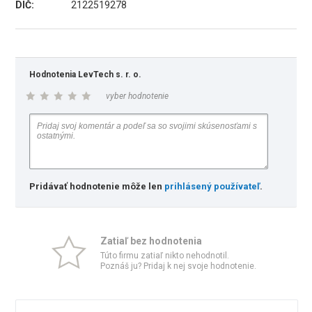
DIČ:
2122519278
Hodnotenia LevTech s. r. o.
vyber hodnotenie
Pridávať hodnotenie môže len
prihlásený používateľ
.
Zatiaľ bez hodnotenia
Túto firmu zatiaľ nikto nehodnotil.
Poznáš ju? Pridaj k nej svoje hodnotenie.