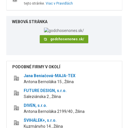
tejto stránke.
Viac v Pravidlách
WEBOVÁ STRÁNKA
godchosenones.sk/
PODOBNÉ FIRMY V OKOLÍ
Jana Beniačová-MAJA-TEX
Antona Bernoláka 15 , Žilina
FUTURE DESIGN, s.r.o.
Saleziánska 2 , Žilina
DIVEN, s.r.o.
Antona Bernoláka 2199/40 , Žilina
ŠVIHÁLEK+, s.r.o.
Kuzmányho 14 , Žilina