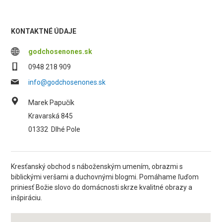
KONTAKTNÉ ÚDAJE
godchosenones.sk
0948 218 909
info@godchosenones.sk
Marek Papučík
Kravarská 845
01332
Dlhé Pole
Kresťanský obchod s náboženským umením, obrazmi s
biblickými veršami a duchovnými blogmi. Pomáhame ľuďom
priniesť Božie slovo do domácnosti skrze kvalitné obrazy a
inšpiráciu.