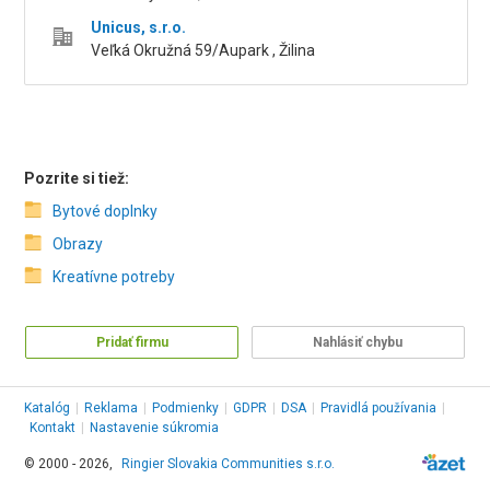
Unicus, s.r.o.
Veľká Okružná 59/Aupark , Žilina
Pozrite si tiež:
Bytové doplnky
Obrazy
Kreatívne potreby
Pridať firmu
Nahlásiť chybu
Katalóg
|
Reklama
|
Podmienky
|
GDPR
|
DSA
|
Pravidlá používania
|
Kontakt
|
Nastavenie súkromia
© 2000 - 2026,
Ringier Slovakia Communities s.r.o.