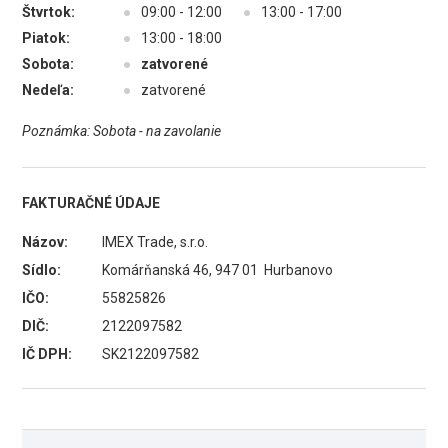
Štvrtok:
●
09:00 - 12:00
●
13:00 - 17:00
Piatok:
●
13:00 - 18:00
Sobota:
●
zatvorené
Nedeľa:
●
zatvorené
Poznámka: Sobota - na zavolanie
FAKTURAČNÉ ÚDAJE
Názov:
IMEX Trade, s.r.o.
Sídlo:
Komárňanská 46, 947 01 Hurbanovo
IČO:
55825826
DIČ:
2122097582
IČ DPH:
SK2122097582