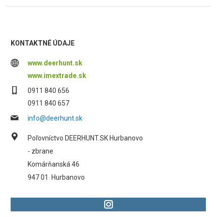
KONTAKTNÉ ÚDAJE
www.deerhunt.sk
www.imextrade.sk
0911 840 656
0911 840 657
info@deerhunt.sk
Poľovníctvo DEERHUNT.SK Hurbanovo
- zbrane
Komárňanská 46
947 01
Hurbanovo