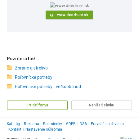
www.deerhunt.sk
Pozrite si tiež:
Zbrane a strelivo
Poľovnícke potreby
Poľovnícke potreby ‑ veľkoobchod
Pridať firmu
Nahlásiť chybu
Katalóg
|
Reklama
|
Podmienky
|
GDPR
|
DSA
|
Pravidlá používania
|
Kontakt
|
Nastavenie súkromia