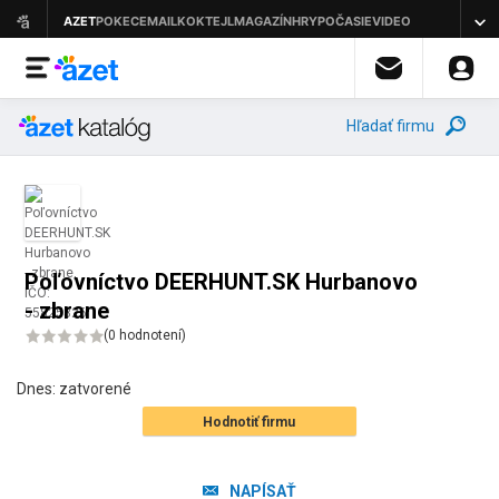
Hľadať firmu
Poľovníctvo DEERHUNT.SK Hurbanovo
- zbrane
(
0 hodnotení
)
Dnes:
zatvorené
Hodnotiť firmu
NAPÍSAŤ