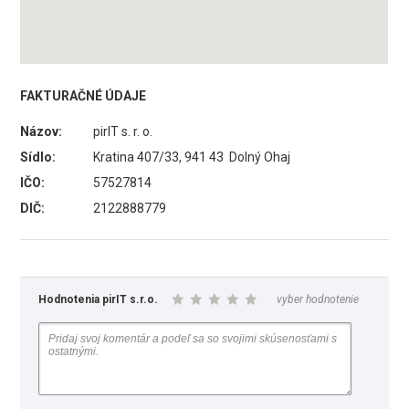
FAKTURAČNÉ ÚDAJE
Názov:
pirIT s. r. o.
Sídlo:
Kratina 407/33, 941 43 Dolný Ohaj
IČO:
57527814
DIČ:
2122888779
Hodnotenia pirIT s.r.o.
vyber hodnotenie