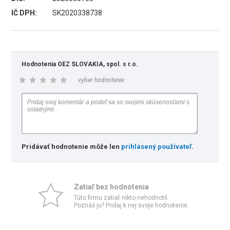
IČ DPH:
SK2020338738
Hodnotenia OEZ SLOVAKIA, spol. s r.o.
vyber hodnotenie
Pridávať hodnotenie môže len
prihlásený používateľ
.
Zatiaľ bez hodnotenia
Túto firmu zatiaľ nikto nehodnotil.
Poznáš ju? Pridaj k nej svoje hodnotenie.