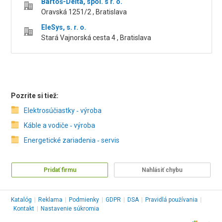
Bartoš-Delta, spol. s r. o.
Oravská 1251/2 , Bratislava
EleSys, s. r. o.
Stará Vajnorská cesta 4 , Bratislava
Pozrite si tiež:
Elektrosúčiastky ‑ výroba
Káble a vodiče ‑ výroba
Energetické zariadenia ‑ servis
Pridať firmu
Nahlásiť chybu
Katalóg
|
Reklama
|
Podmienky
|
GDPR
|
DSA
|
Pravidlá používania
|
Kontakt
|
Nastavenie súkromia