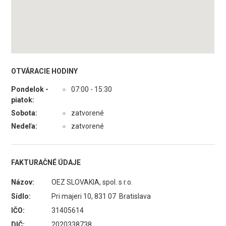
OTVÁRACIE HODINY
Pondelok -
●
07:00 - 15:30
piatok:
Sobota:
●
zatvorené
Nedeľa:
●
zatvorené
FAKTURAČNÉ ÚDAJE
Názov:
OEZ SLOVAKIA, spol. s r.o.
Sídlo:
Pri majeri 10, 831 07 Bratislava
IČO:
31405614
DIČ:
2020338738