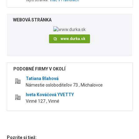
tejto stránke.
Viac v Pravidlách
WEBOVÁ STRÁNKA
www.durka.sk
PODOBNÉ FIRMY V OKOLÍ
Tatiana Blahová
Námestie osloboditeľov 73 , Michalovce
Iveta Kováčová YVETTY
Vinné 127 , Vinné
Pozrite si tiež: