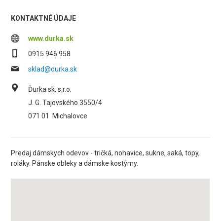
KONTAKTNÉ ÚDAJE
www.durka.sk
0915 946 958
sklad@durka.sk
Ďurka sk, s.r.o.
J. G. Tajovského 3550/4
071 01
Michalovce
Predaj dámskych odevov - tričká, nohavice, sukne, saká, topy,
roláky. Pánske obleky a dámske kostýmy.