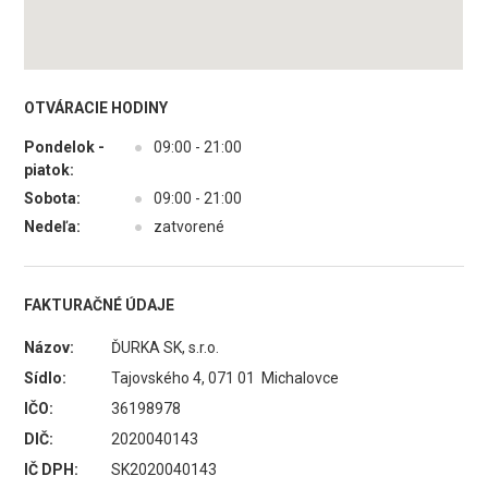
OTVÁRACIE HODINY
Pondelok -
●
09:00 - 21:00
piatok:
Sobota:
●
09:00 - 21:00
Nedeľa:
●
zatvorené
FAKTURAČNÉ ÚDAJE
Názov:
ĎURKA SK, s.r.o.
Sídlo:
Tajovského 4, 071 01 Michalovce
IČO:
36198978
DIČ:
2020040143
IČ DPH:
SK2020040143