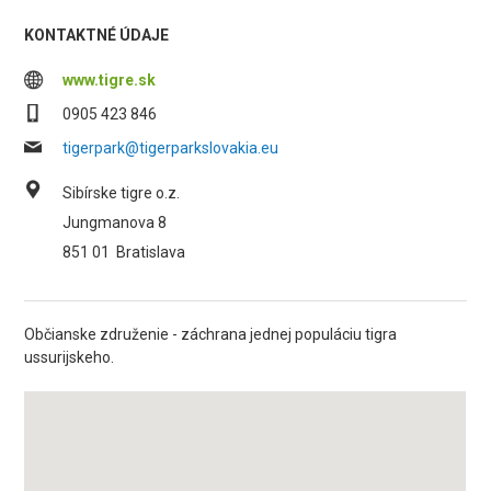
KONTAKTNÉ ÚDAJE
www.tigre.sk
0905 423 846
tigerpark@tigerparkslovakia.eu
Sibírske tigre o.z.
Jungmanova 8
851 01
Bratislava
Občianske združenie - záchrana jednej populáciu tigra
ussurijskeho.