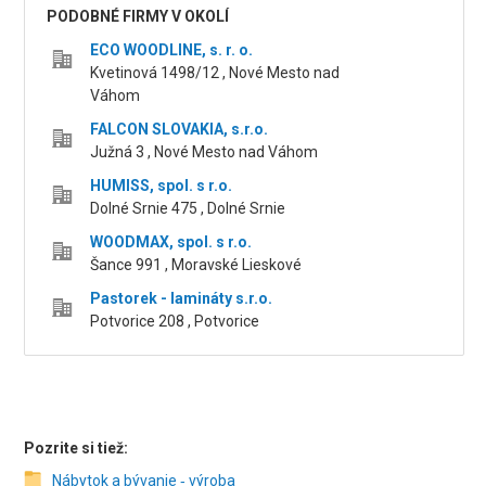
PODOBNÉ FIRMY V OKOLÍ
ECO WOODLINE, s. r. o.
Kvetinová 1498/12 , Nové Mesto nad
Váhom
FALCON SLOVAKIA, s.r.o.
Južná 3 , Nové Mesto nad Váhom
HUMISS, spol. s r.o.
Dolné Srnie 475 , Dolné Srnie
WOODMAX, spol. s r.o.
Šance 991 , Moravské Lieskové
Pastorek - lamináty s.r.o.
Potvorice 208 , Potvorice
Pozrite si tiež:
Nábytok a bývanie ‑ výroba