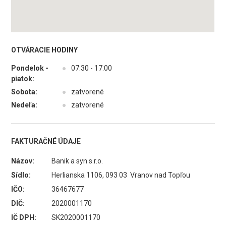
OTVÁRACIE HODINY
Pondelok -
●
07:30 - 17:00
piatok:
Sobota:
●
zatvorené
Nedeľa:
●
zatvorené
FAKTURAČNÉ ÚDAJE
Názov:
Banik a syn s.r.o.
Sídlo:
Herlianska 1106, 093 03 Vranov nad Topľou
IČO:
36467677
DIČ:
2020001170
IČ DPH:
SK2020001170