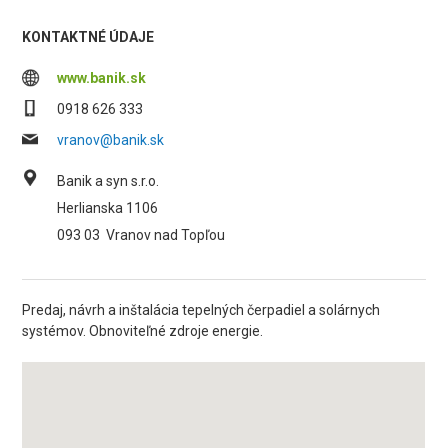
KONTAKTNÉ ÚDAJE
www.banik.sk
0918 626 333
vranov@banik.sk
Banik a syn s.r.o.
Herlianska 1106
093 03
Vranov nad Topľou
Predaj, návrh a inštalácia tepelných čerpadiel a solárnych
systémov. Obnoviteľné zdroje energie.