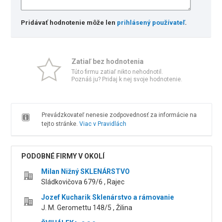
Pridávať hodnotenie môže len
prihlásený používateľ
.
Zatiaľ bez hodnotenia
Túto firmu zatiaľ nikto nehodnotil.
Poznáš ju? Pridaj k nej svoje hodnotenie.
Prevádzkovateľ nenesie zodpovednosť za informácie na
tejto stránke.
Viac v Pravidlách
PODOBNÉ FIRMY V OKOLÍ
Milan Nižný SKLENÁRSTVO
Sládkovičova 679/6 , Rajec
Jozef Kucharik Sklenárstvo a rámovanie
J. M. Geromettu 148/5 , Žilina