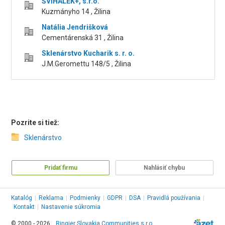
ŠVIHÁLEK+, s.r.o.
Kuzmányho 14 , Žilina
Natália Jendrišková
Cementárenská 31 , Žilina
Sklenárstvo Kucharik s. r. o.
J.M.Geromettu 148/5 , Žilina
Pozrite si tiež:
Sklenárstvo
Pridať firmu
Nahlásiť chybu
Katalóg
|
Reklama
|
Podmienky
|
GDPR
|
DSA
|
Pravidlá používania
|
Kontakt
|
Nastavenie súkromia
© 2000 - 2026,
Ringier Slovakia Communities s.r.o.