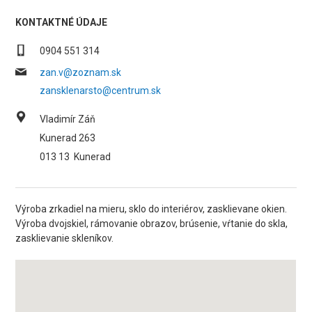
KONTAKTNÉ ÚDAJE
0904 551 314
zan.v@zoznam.sk
zansklenarsto@centrum.sk
Vladimír Záň
Kunerad 263
013 13
Kunerad
Výroba zrkadiel na mieru, sklo do interiérov, zasklievane okien.
Výroba dvojskiel, rámovanie obrazov, brúsenie, vŕtanie do skla,
zasklievanie skleníkov.