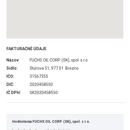
FAKTURAČNÉ ÚDAJE
Názov:
FUCHS OIL CORP. (SK), spol. s r.o.
Sídlo:
Štúrova 51, 977 01 Brezno
IČO:
31567355
DIČ:
2020458550
IČ DPH:
SK2020458550
Hodnotenia FUCHS OIL CORP. (SK), spol. s r.o.