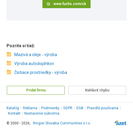
www.fuchs.com/sk
Pozrite si tiež:
Mazivá a oleje ‑ výroba
Výroba autodoplnkov
Čistiace prostriedky ‑ výroba
Pridať firmu
Nahlásiť chybu
Katalóg
|
Reklama
|
Podmienky
|
GDPR
|
DSA
|
Pravidlá používania
|
Kontakt
|
Nastavenie súkromia
© 2000 - 2026,
Ringier Slovakia Communities s.r.o.