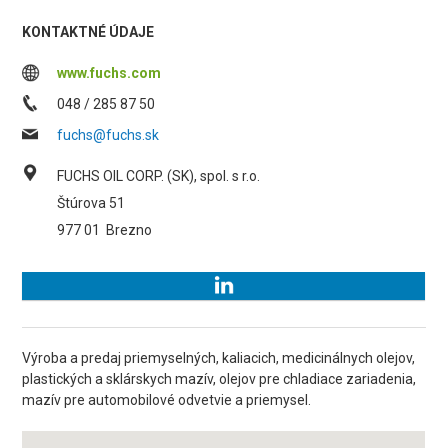
KONTAKTNÉ ÚDAJE
www.fuchs.com
048 / 285 87 50
fuchs@fuchs.sk
FUCHS OIL CORP. (SK), spol. s r.o.
Štúrova 51
977 01
Brezno
Výroba a predaj priemyselných, kaliacich, medicinálnych olejov,
plastických a sklárskych mazív, olejov pre chladiace zariadenia,
mazív pre automobilové odvetvie a priemysel.