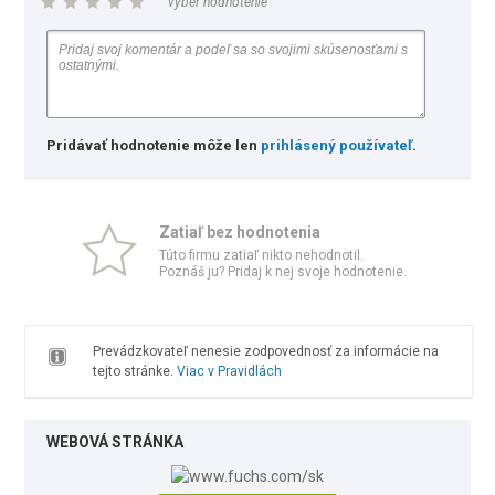
vyber hodnotenie
Pridávať hodnotenie môže len
prihlásený používateľ
.
Zatiaľ bez hodnotenia
Túto firmu zatiaľ nikto nehodnotil.
Poznáš ju? Pridaj k nej svoje hodnotenie.
Prevádzkovateľ nenesie zodpovednosť za informácie na
tejto stránke.
Viac v Pravidlách
WEBOVÁ STRÁNKA