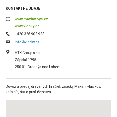
KONTAKTNÉ ÚDAJE
www.maximtoys.cz
www.vlacky.cz
+420 326 902 923
info@vlacky.cz
HTK Group s.r.o.
Zápská 1795
250 01
Brandýs nad Labem
Dovoz a predaj drevených hračiek značky Maxim, vláčikov,
koľajníc, áut a príslušenstva.