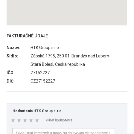
FAKTURAČNÉ ÚDAJE
Názov:
HTK Group s.r.o.
Sídlo:
Zápská 1795, 250 01 Brandýs nad Labem-
Stará Bolesl, Česká republika
IČO:
27152227
DIČ:
CZ27152227
Hodnotenia HTK Group s.r.o.
vyber hodnotenie