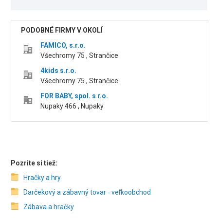
PODOBNÉ FIRMY V OKOLÍ
FAMICO, s.r.o.
Všechromy 75 , Strančice
4kids s.r.o.
Všechromy 75 , Strančice
FOR BABY, spol. s r.o.
Nupaky 466 , Nupaky
Pozrite si tiež:
Hračky a hry
Darčekový a zábavný tovar ‑ veľkoobchod
Zábava a hračky