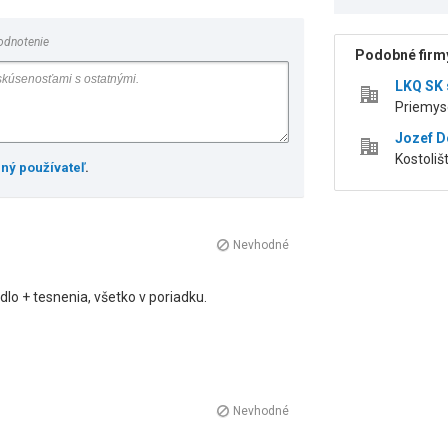
odnotenie
Podobné firmy
LKQ SK s
Priemyse
Jozef 
Kostoliš
ený používateľ
.
Nevhodné
lo + tesnenia, všetko v poriadku.
Nevhodné