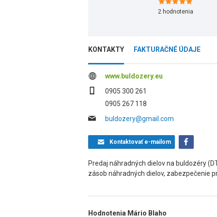
2
hodnotenia
KONTAKTY
FAKTURAČNÉ ÚDAJE
www.buldozery.eu
0905 300 261
0905 267 118
buldozery@gmail.com
Kontaktovať
e-mailom
Predaj náhradných dielov na buldozéry (DT
zásob náhradných dielov, zabezpečenie pr
Hodnotenia Mário Blaho