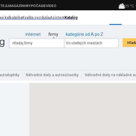
internet
firmy
kategórie od A po Z
 autodoplnky
Náhradné diely a autosúčiastky
Náhradné diely na nákladné a
/
/