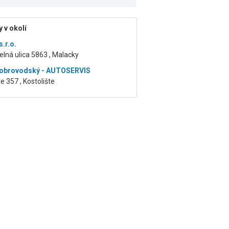
 v okolí
.r.o.
lná ulica 5863 , Malacky
Dobrovodský - AUTOSERVIS
te 357 , Kostolište