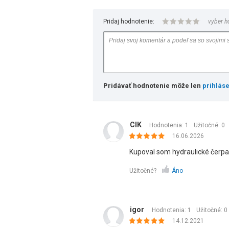
Pridaj hodnotenie:
vyber h
Pridávať hodnotenie môže len
prihlás
CIK
Hodnotenia: 1
Užitočné:
0
16.06.2026
Kupoval som hydraulické čerpad
Užitočné?
Áno
igor
Hodnotenia: 1
Užitočné:
0
14.12.2021