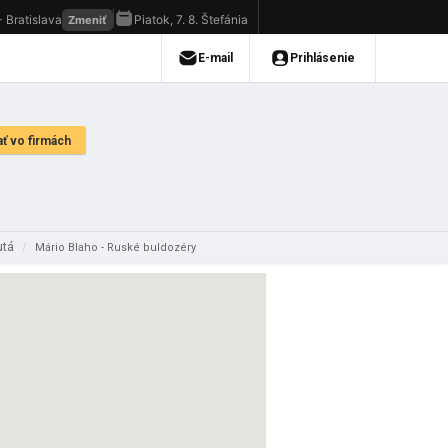
utá
/
Mário Blaho - Ruské buldozéry