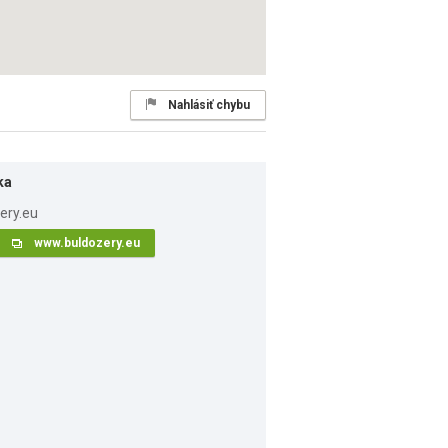
Nahlásiť chybu
ka
www.buldozery.eu