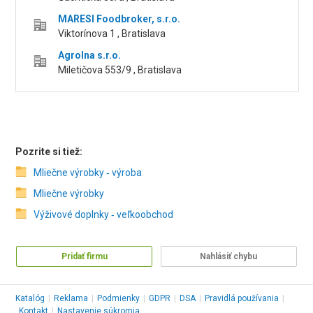
MARESI Foodbroker, s.r.o.
Viktorínova 1 , Bratislava
AgroIna s.r.o.
Miletičova 553/9 , Bratislava
Pozrite si tiež:
Mliečne výrobky ‑ výroba
Mliečne výrobky
Výživové doplnky ‑ veľkoobchod
Pridať firmu
Nahlásiť chybu
Katalóg
|
Reklama
|
Podmienky
|
GDPR
|
DSA
|
Pravidlá používania
|
Kontakt
|
Nastavenie súkromia