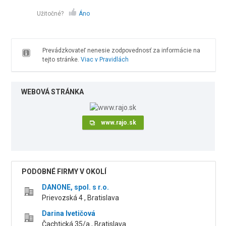
Užitočné?
Áno
Prevádzkovateľ nenesie zodpovednosť za informácie na
tejto stránke.
Viac v Pravidlách
WEBOVÁ STRÁNKA
www.rajo.sk
PODOBNÉ FIRMY V OKOLÍ
DANONE, spol. s r.o.
Prievozská 4 , Bratislava
Darina Ivetičová
Čachtická 35/a , Bratislava