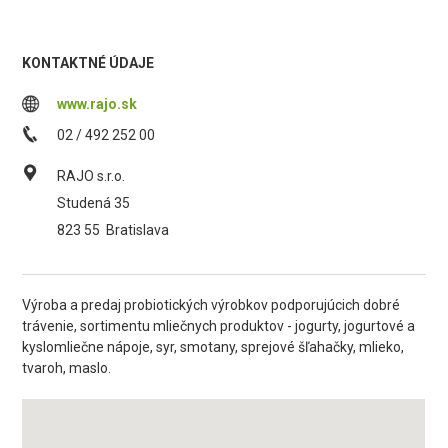
KONTAKTNÉ ÚDAJE
www.rajo.sk
02 / 492 252 00
RAJO s.r.o.
Studená 35
823 55
Bratislava
Výroba a predaj probiotických výrobkov podporujúcich dobré
trávenie, sortimentu mliečnych produktov - jogurty, jogurtové a
kyslomliečne nápoje, syr, smotany, sprejové šľahačky, mlieko,
tvaroh, maslo.