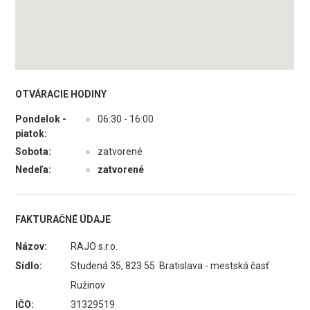
OTVÁRACIE HODINY
Pondelok -
●
06:30 - 16:00
piatok:
Sobota:
●
zatvorené
Nedeľa:
●
zatvorené
FAKTURAČNÉ ÚDAJE
Názov:
RAJO s.r.o.
Sídlo:
Studená 35, 823 55 Bratislava - mestská časť
Ružinov
IČO:
31329519