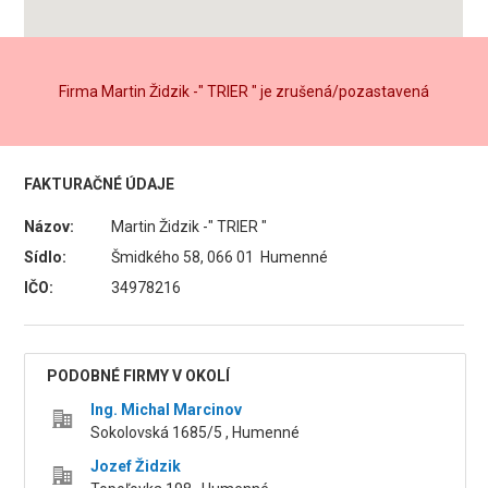
Firma Martin Židzik -" TRIER " je zrušená/pozastavená
FAKTURAČNÉ ÚDAJE
Názov:
Martin Židzik -" TRIER "
Sídlo:
Šmidkého 58, 066 01 Humenné
IČO:
34978216
PODOBNÉ FIRMY V OKOLÍ
Ing. Michal Marcinov
Sokolovská 1685/5 , Humenné
Jozef Židzik