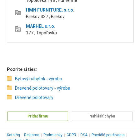
Topoľovka 198 , Humenné
HMN FURNITURE, s.r.o.
Brekov 337 , Brekov
MARHEL s.r.o.
177 , Topoľovka
Pozrite si tiež:
Bytový nábytok ‑ výroba
Drevené polotovary ‑ výroba
Drevené polotovary
Pridať firmu
Nahlásiť chybu
Katalóg
|
Reklama
|
Podmienky
|
GDPR
|
DSA
|
Pravidlá používania
|