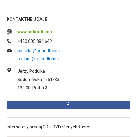
KONTAKTNÉ ÚDAJE
www.pohodli.com
+420 605 881 642
podulka@pohodli.com
obchod@pohodli.com
Jerzy Podulka
Sudoměřská 1651/33
130 00
Praha 3
Internetový predaj CD a DVD rôznych žánrov.