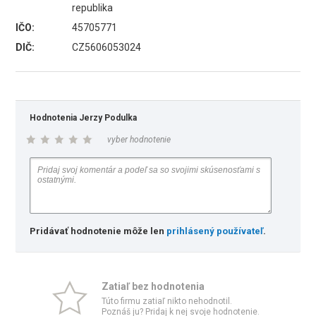
republika
IČO:
45705771
DIČ:
CZ5606053024
Hodnotenia Jerzy Podulka
vyber hodnotenie
Pridávať hodnotenie môže len
prihlásený používateľ
.
Zatiaľ bez hodnotenia
Túto firmu zatiaľ nikto nehodnotil.
Poznáš ju? Pridaj k nej svoje hodnotenie.