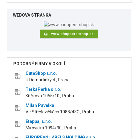
WEBOVÁ STRÁNKA
www.choppers-shop.sk
PODOBNÉ FIRMY V OKOLÍ
CuteShop s.r.o.
U Demartinky 4 , Praha
TerkaPerka s.r.o.
Křičkova 1055/10 , Praha
Milan Pavelka
Ve Střešovičkách 1088/43C , Praha
Etappa, s.r.o.
Mirovická 1094/30 , Praha
EUROPEAN LABELS HOLDING s.r.o.