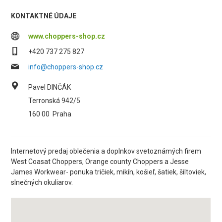
KONTAKTNÉ ÚDAJE
www.choppers-shop.cz
+420 737 275 827
info@choppers-shop.cz
Pavel DINČÁK
Terronská 942/5
160 00
Praha
Internetový predaj oblečenia a doplnkov svetoznámých firem
West Coasat Choppers, Orange county Choppers a Jesse
James Workwear- ponuka tričiek, mikín, košieľ, šatiek, šiltoviek,
slnečných okuliarov.