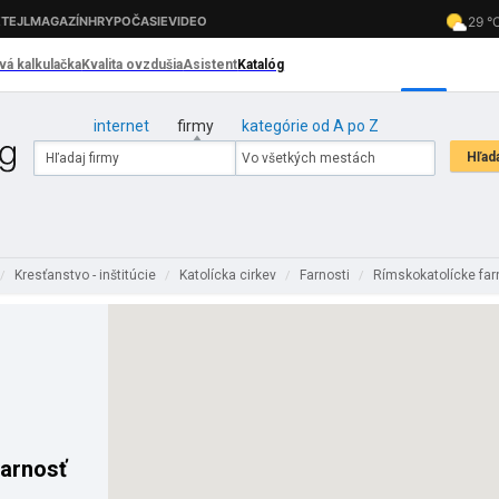
internet
firmy
kategórie od A po Z
Kresťanstvo - inštitúcie
Katolícka cirkev
Farnosti
Rímskokatolícke far
/
/
/
/
Farnosť