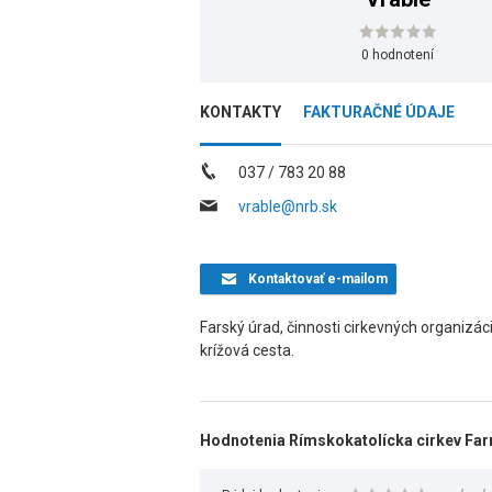
0 hodnotení
KONTAKTY
FAKTURAČNÉ ÚDAJE
037 / 783 20 88
vrable@nrb.sk
Kontaktovať
e-mailom
Farský úrad, činnosti cirkevných organizác
krížová cesta.
Hodnotenia Rímskokatolícka cirkev Far