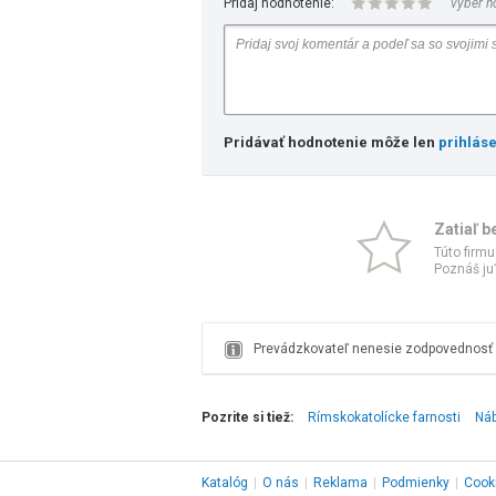
Pridaj hodnotenie:
vyber h
Pridávať hodnotenie môže len
prihlás
Zatiaľ b
Túto firmu
Poznáš ju?
Prevádzkovateľ nenesie zodpovednosť z
Pozrite si tiež:
Rímskokatolícke farnosti
Náb
Katalóg
|
O nás
|
Reklama
|
Podmienky
|
Cook