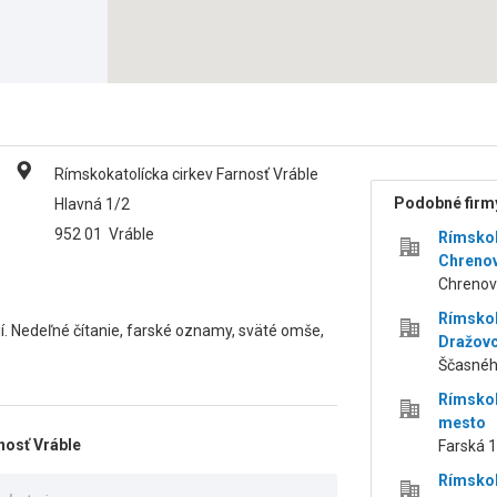
Rímskokatolícka cirkev Farnosť Vráble
Podobné firmy
Hlavná 1/2
952 01
Vráble
Rímskoka
Chreno
Chrenovs
Rímskok
ií. Nedeľné čítanie, farské oznamy, sväté omše,
Dražov
Ščasného
Rímskok
mesto
nosť Vráble
Farská 18
Rímskok