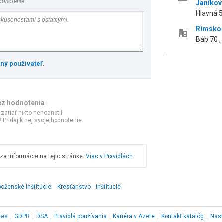
odnotenie
Janíkov
Hlavná 5
Rímskok
Báb 70 ,
ený používateľ
.
ez hodnotenia
 zatiaľ nikto nehodnotil.
 Pridaj k nej svoje hodnotenie.
a informácie na tejto stránke.
Viac v Pravidlách
oženské inštitúcie
Kresťanstvo ‑ inštitúcie
ies
|
GDPR
|
DSA
|
Pravidlá používania
|
Kariéra v Azete
|
Kontakt
katalóg
|
Nas