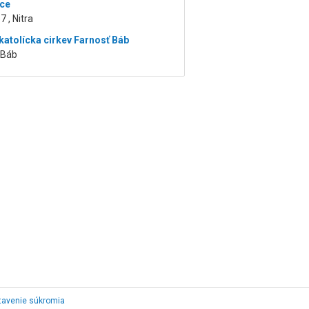
ce
7 , Nitra
atolícka cirkev Farnosť Báb
 Báb
tavenie súkromia