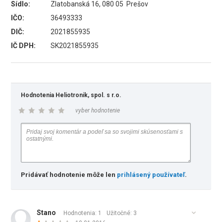
Sídlo:
Zlatobanská 16, 080 05 Prešov
IČO:
36493333
DIČ:
2021855935
IČ DPH:
SK2021855935
Hodnotenia Heliotronik, spol. s r.o.
vyber hodnotenie
Pridávať hodnotenie môže len
prihlásený používateľ
.
Stano
Hodnotenia: 1
Užitočné:
3