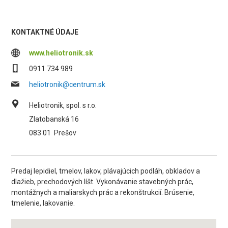
KONTAKTNÉ ÚDAJE
www.heliotronik.sk
0911 734 989
heliotronik@centrum.sk
Heliotronik, spol. s r.o.
Zlatobanská 16
083 01
Prešov
Predaj lepidiel, tmelov, lakov, plávajúcich podláh, obkladov a
dlažieb, prechodových líšt. Vykonávanie stavebných prác,
montážnych a maliarskych prác a rekonštrukcií. Brúsenie,
tmelenie, lakovanie.