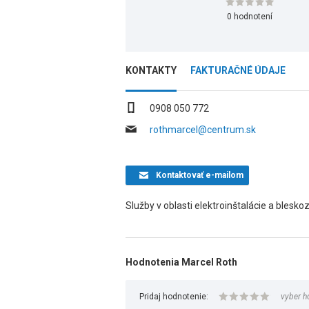
0 hodnotení
KONTAKTY
FAKTURAČNÉ ÚDAJE
0908 050 772
rothmarcel@centrum.sk
Kontaktovať
e-mailom
Služby v oblasti elektroinštalácie a blesko
Hodnotenia Marcel Roth
Pridaj hodnotenie:
vyber h