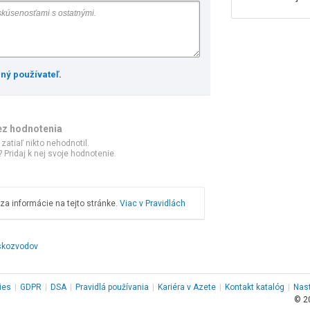
ený používateľ
.
ez hodnotenia
 zatiaľ nikto nehodnotil.
 Pridaj k nej svoje hodnotenie.
a informácie na tejto stránke.
Viac v Pravidlách
skozvodov
ies
|
GDPR
|
DSA
|
Pravidlá používania
|
Kariéra v Azete
|
Kontakt
katalóg
|
Nas
© 2