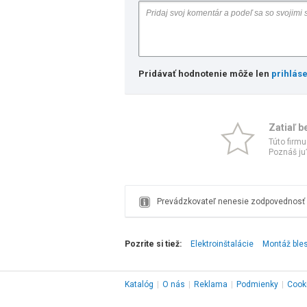
Pridávať hodnotenie môže len
prihlás
Zatiaľ b
Túto firmu
Poznáš ju?
Prevádzkovateľ nenesie zodpovednosť z
Pozrite si tiež:
Elektroinštalácie
Montáž ble
Katalóg
|
O nás
|
Reklama
|
Podmienky
|
Cook