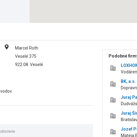
Marcel Roth
Podobné firmy
Veselé 375
922 08
Veselé
LOXHOME
Vodáren
BK, a.s.
Dopravná
zvodov.
Juraj P
Dudvážsk
Juraj Ši
Bratisla
Jozef 
odnotenie
Mateja B