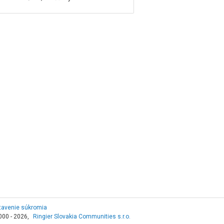
tavenie súkromia
000 - 2026,
Ringier Slovakia Communities s.r.o.