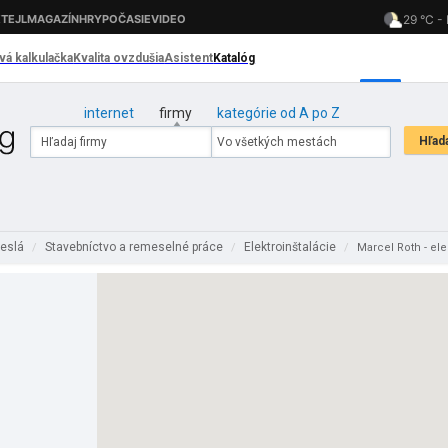
internet
firmy
kategórie od A po Z
meslá
Stavebníctvo a remeselné práce
Elektroinštalácie
/
/
/
Marcel Roth - ele