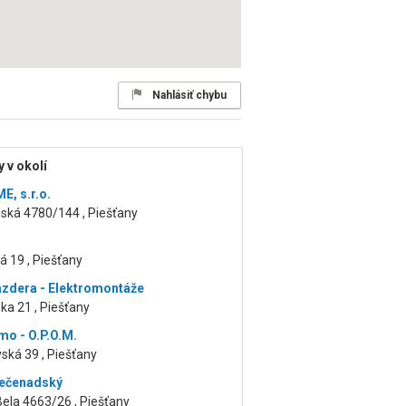
Nahlásiť chybu
 v okolí
, s.r.o.
ská 4780/144 , Piešťany
 19 , Piešťany
azdera - Elektromontáže
a 21 , Piešťany
mo - O.P.O.M.
vská 39 , Piešťany
Pečenadský
ela 4663/26 , Piešťany