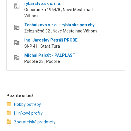
rybarstvo.sk s. r. o.
Odborárska 1964/8 , Nové Mesto nad
Váhom
Technikovo s.r.o. - rybárske potreby
Železničná 32 , Nové Mesto nad Váhom
Ing. Jaroslav Petráš PROBE
SNP 41 , Stará Turá
Michal Palcút - PALPLAST
Podolie 23 , Podolie
Pozrite si tiež:
Hobby potreby
Hliníkové profily
Zberateľské predmety