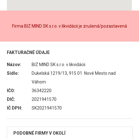
Firma BIZ MIND SK s.r.o. v likvidácii je zrušená/pozastavená
FAKTURAČNÉ ÚDAJE
Názov:
BIZ MIND SK s.r.o. v likvidácii
Sídlo:
Dukelská 1219/13, 915 01 Nové Mesto nad
Váhom
IČO:
36342220
DIČ:
2021941570
IČ DPH:
SK2021941570
PODOBNÉ FIRMY V OKOLÍ