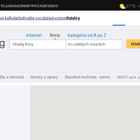
internet
firmy
kategórie od A po Z
užby a remeslá
Servisy a opravy
Stavebná technika - servis
/
/
/
SEDOT spol. s 