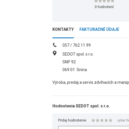
0 hodnotení
KONTAKTY
FAKTURAČNÉ ÚDAJE
057 / 762 11 99
SEDOT spol. s r.o.
SNP 92
069 01
Snina
Výroba, predaj a servis zdvíhacích a mani
Hodnotenia SEDOT spol. s r.o.
Pridaj hodnotenie:
vyber h