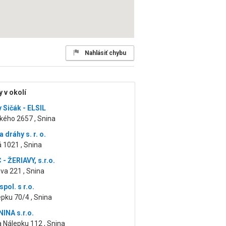
Nahlásiť chybu
 v okolí
 Sičák - ELSIL
ého 2657 , Snina
a dráhy s. r. o.
 1021 , Snina
- ŽERIAVY, s.r.o.
va 221 , Snina
pol. s r.o.
epku 70/4 , Snina
NINA s.r.o.
 Nálepku 112 , Snina