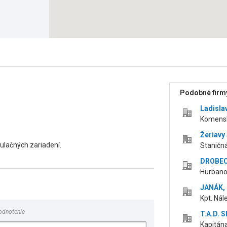
Podobné firmy
Ladislav
Komensk
Žeriavy 
pulačných zariadení.
Staničná
DROBEC 
Hurbano
JANÁK, s
Kpt. Nál
odnotenie
T.A.D. S
Kapitána