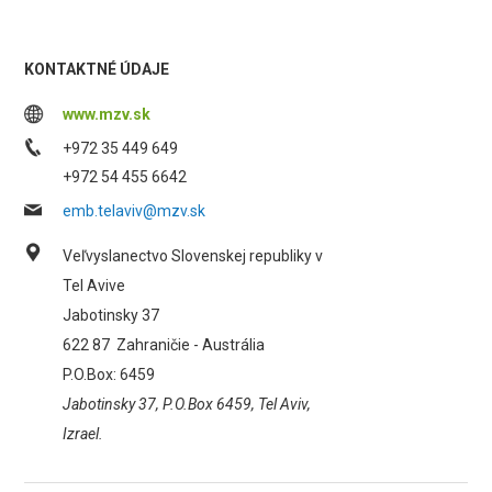
KONTAKTNÉ ÚDAJE
www.mzv.sk
+972 35 449 649
+972 54 455 6642
emb.telaviv@mzv.sk
Veľvyslanectvo Slovenskej republiky v
Tel Avive
Jabotinsky 37
622 87
Zahraničie - Austrália
P.O.Box: 6459
Jabotinsky 37, P.O.Box 6459, Tel Aviv,
Izrael.