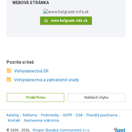
WEBOVÁ STRÁNKA
www.belgrade.mfa.sk
Pozrite si tiež:
Veľvyslanectvá SR
Veľvyslanectvá a zahraničné úrady
Pridať firmu
Nahlásiť chybu
Katalóg
|
Reklama
|
Podmienky
|
GDPR
|
DSA
|
Pravidlá používania
|
Kontakt
|
Nastavenie súkromia
© 2000 - 2026,
Ringier Slovakia Communities s.r.o.