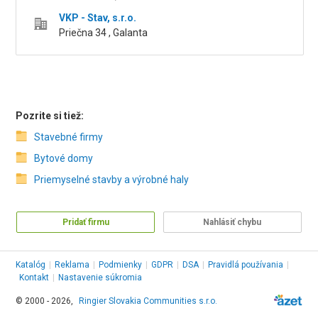
VKP - Stav, s.r.o.
Priečna 34 , Galanta
Pozrite si tiež:
Stavebné firmy
Bytové domy
Priemyselné stavby a výrobné haly
Pridať firmu
Nahlásiť chybu
Katalóg
|
Reklama
|
Podmienky
|
GDPR
|
DSA
|
Pravidlá používania
|
Kontakt
|
Nastavenie súkromia
© 2000 - 2026,
Ringier Slovakia Communities s.r.o.