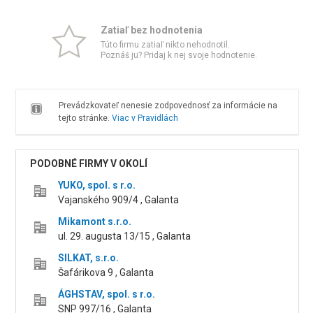
Zatiaľ bez hodnotenia
Túto firmu zatiaľ nikto nehodnotil.
Poznáš ju? Pridaj k nej svoje hodnotenie.
Prevádzkovateľ nenesie zodpovednosť za informácie na
tejto stránke.
Viac v Pravidlách
PODOBNÉ FIRMY V OKOLÍ
YUKO, spol. s r.o.
Vajanského 909/4 , Galanta
Mikamont s.r.o.
ul. 29. augusta 13/15 , Galanta
SILKAT, s.r.o.
Šafárikova 9 , Galanta
ÁGHSTAV, spol. s r.o.
SNP 997/16 , Galanta