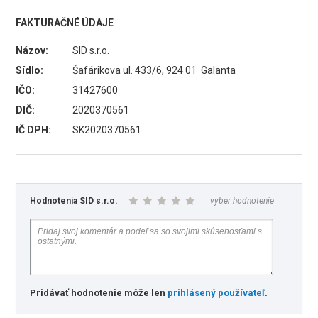
FAKTURAČNÉ ÚDAJE
Názov:
SID s.r.o.
Sídlo:
Šafárikova ul. 433/6, 924 01 Galanta
IČO:
31427600
DIČ:
2020370561
IČ DPH:
SK2020370561
Hodnotenia SID s.r.o.
vyber hodnotenie
Pridávať hodnotenie môže len
prihlásený používateľ
.