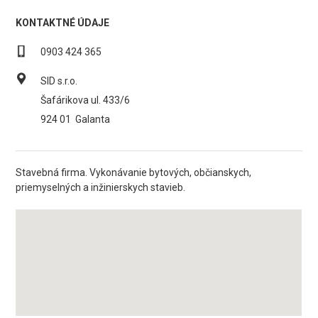
KONTAKTNÉ ÚDAJE
0903 424 365
SID s.r.o.
Šafárikova ul. 433/6
924 01
Galanta
Stavebná firma. Vykonávanie bytových, občianskych,
priemyselných a inžinierskych stavieb.