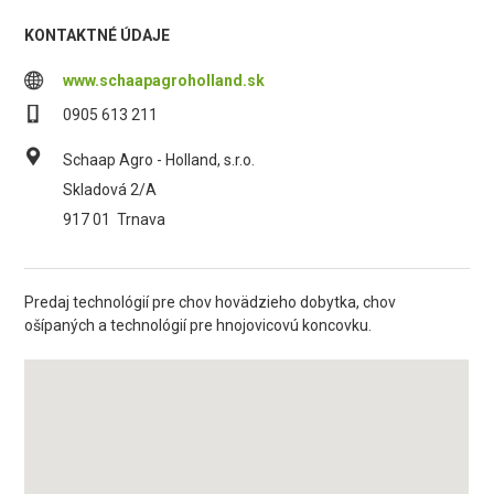
KONTAKTNÉ ÚDAJE
www.schaapagroholland.sk
0905 613 211
Schaap Agro - Holland, s.r.o.
Skladová 2/A
917 01
Trnava
Predaj technológií pre chov hovädzieho dobytka, chov
ošípaných a technológií pre hnojovicovú koncovku.