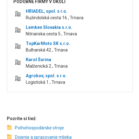
PODOBNÉ FIRMY V OKOLÍ
HRIADEĽ, spol. s r.o.
Ružindolská cesta 16 , Trnava
Lemken Slovakia s.r.o.
Nitrianska cesta 5 , Trnava
TopKarMoto SK s.r.o.
Bulharská 42 , Trnava
Karol Šurina
Malženická 2 , Trnava
Agrokov, spol. s r.o.
Logistická 1 , Trnava
Pozrite si tiež:
Poľnohospodárske stroje
Dojenie a spracovanie mlieka