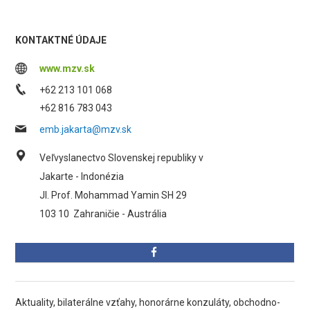
KONTAKTNÉ ÚDAJE
www.mzv.sk
+62 213 101 068
+62 816 783 043
emb.jakarta@mzv.sk
Veľvyslanectvo Slovenskej republiky v
Jakarte - Indonézia
JI. Prof. Mohammad Yamin SH 29
103 10
Zahraničie - Austrália
Aktuality, bilaterálne vzťahy, honorárne konzuláty, obchodno-