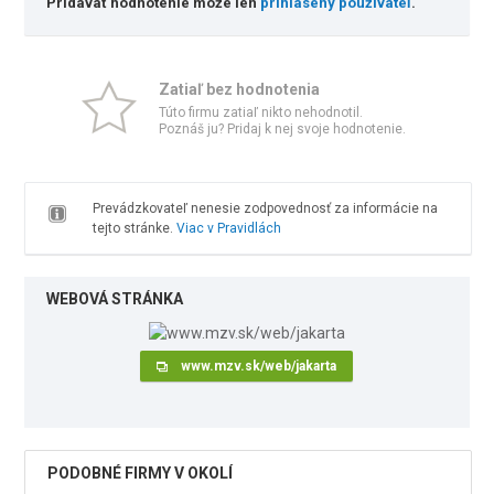
Pridávať hodnotenie môže len
prihlásený používateľ
.
Zatiaľ bez hodnotenia
Túto firmu zatiaľ nikto nehodnotil.
Poznáš ju? Pridaj k nej svoje hodnotenie.
Prevádzkovateľ nenesie zodpovednosť za informácie na
tejto stránke.
Viac v Pravidlách
WEBOVÁ STRÁNKA
www.mzv.sk/web/jakarta
PODOBNÉ FIRMY V OKOLÍ