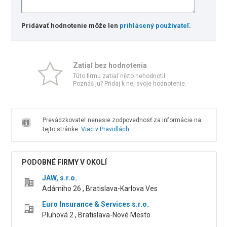
Pridávať hodnotenie môže len
prihlásený používateľ
.
Zatiaľ bez hodnotenia
Túto firmu zatiaľ nikto nehodnotil.
Poznáš ju? Pridaj k nej svoje hodnotenie.
Prevádzkovateľ nenesie zodpovednosť za informácie na
tejto stránke.
Viac v Pravidlách
PODOBNÉ FIRMY V OKOLÍ
JAW, s.r.o.
Adámiho 26 , Bratislava-Karlova Ves
Euro Insurance & Services s.r.o.
Pluhová 2 , Bratislava-Nové Mesto