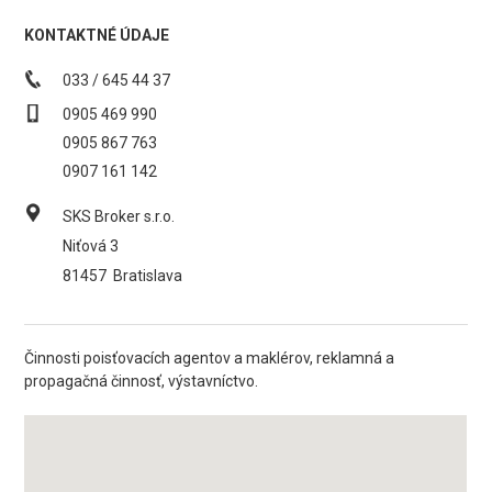
KONTAKTNÉ ÚDAJE
033 / 645 44 37
0905 469 990
0905 867 763
0907 161 142
SKS Broker s.r.o.
Niťová 3
81457
Bratislava
Činnosti poisťovacích agentov a maklérov, reklamná a
propagačná činnosť, výstavníctvo.