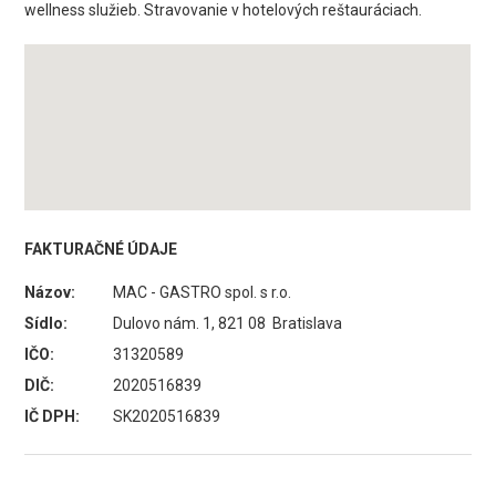
wellness služieb. Stravovanie v hotelových reštauráciach.
FAKTURAČNÉ ÚDAJE
Názov:
MAC - GASTRO spol. s r.o.
Sídlo:
Dulovo nám. 1, 821 08 Bratislava
IČO:
31320589
DIČ:
2020516839
IČ DPH:
SK2020516839