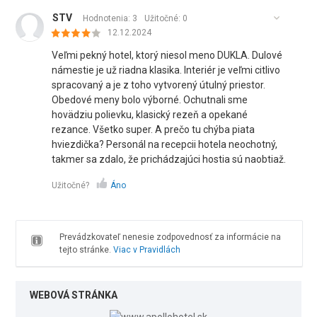
STV
Hodnotenia: 3
Užitočné:
0
12.12.2024
Veľmi pekný hotel, ktorý niesol meno DUKLA. Dulové
námestie je už riadna klasika. Interiér je veľmi citlivo
spracovaný a je z toho vytvorený útulný priestor.
Obedové meny bolo výborné. Ochutnali sme
hovädziu polievku, klasický rezeň a opekané
rezance. Všetko super. A prečo tu chýba piata
hviezdička? Personál na recepcii hotela neochotný,
takmer sa zdalo, že prichádzajúci hostia sú naobtiaž.
Užitočné?
Áno
Prevádzkovateľ nenesie zodpovednosť za informácie na
tejto stránke.
Viac v Pravidlách
WEBOVÁ STRÁNKA