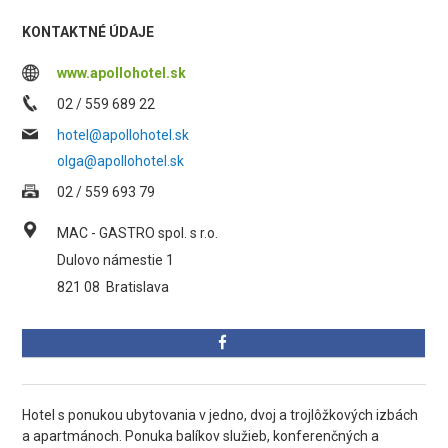
KONTAKTNÉ ÚDAJE
www.apollohotel.sk
02 / 559 689 22
hotel@apollohotel.sk
olga@apollohotel.sk
02 / 559 693 79
MAC - GASTRO spol. s r.o.
Dulovo námestie 1
821 08
Bratislava
Hotel s ponukou ubytovania v jedno, dvoj a trojlôžkových izbách
a apartmánoch. Ponuka balíkov služieb, konferenčných a