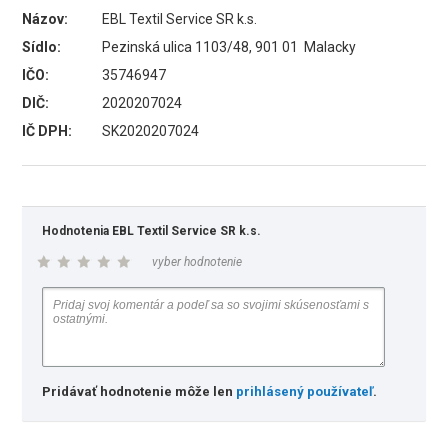
Názov:
EBL Textil Service SR k.s.
Sídlo:
Pezinská ulica 1103/48, 901 01 Malacky
IČO:
35746947
DIČ:
2020207024
IČ DPH:
SK2020207024
Hodnotenia EBL Textil Service SR k.s.
vyber hodnotenie
Pridávať hodnotenie môže len
prihlásený používateľ
.