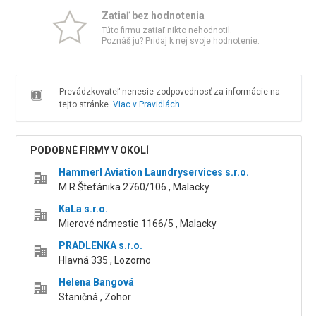
Zatiaľ bez hodnotenia
Túto firmu zatiaľ nikto nehodnotil.
Poznáš ju? Pridaj k nej svoje hodnotenie.
Prevádzkovateľ nenesie zodpovednosť za informácie na
tejto stránke.
Viac v Pravidlách
PODOBNÉ FIRMY V OKOLÍ
Hammerl Aviation Laundryservices s.r.o.
M.R.Štefánika 2760/106 , Malacky
KaLa s.r.o.
Mierové námestie 1166/5 , Malacky
PRADLENKA s.r.o.
Hlavná 335 , Lozorno
Helena Bangová
Staničná , Zohor