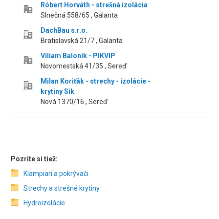
Róbert Horváth - strešná izolácia
Slnečná 558/65 , Galanta
DachBau s.r.o.
Bratislavská 21/7 , Galanta
Viliam Baloník - PIKVIP
Novomestská 41/35 , Sereď
Milan Koriťák - strechy - izolácie -
krytiny Sik
Nová 1370/16 , Sereď
Pozrite si tiež:
Klampiari a pokrývači
Strechy a strešné krytiny
Hydroizolácie