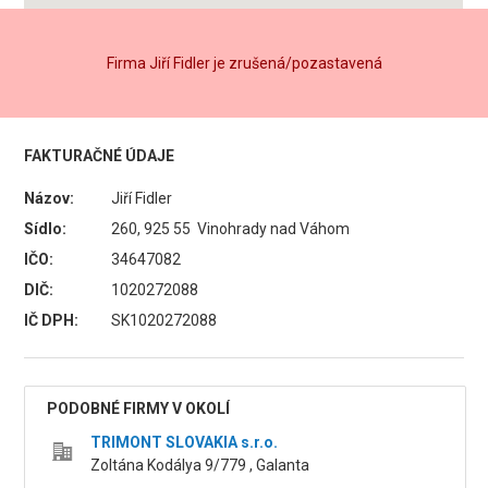
Firma Jiří Fidler je zrušená/pozastavená
FAKTURAČNÉ ÚDAJE
Názov:
Jiří Fidler
Sídlo:
260, 925 55 Vinohrady nad Váhom
IČO:
34647082
DIČ:
1020272088
IČ DPH:
SK1020272088
PODOBNÉ FIRMY V OKOLÍ
TRIMONT SLOVAKIA s.r.o.
Zoltána Kodálya 9/779 , Galanta