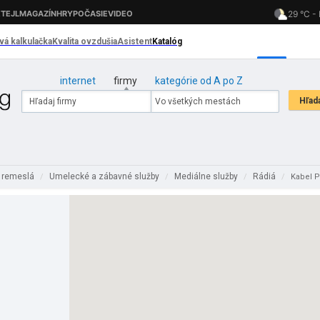
internet
firmy
kategórie od A po Z
a remeslá
Umelecké a zábavné služby
Mediálne služby
Rádiá
/
/
/
/
Kabel Pl