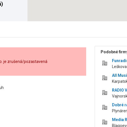
á)
Podobné firmy
Funradi
r.o. je zrušená/pozastavená
Leškova 
All Musi
Karpatsk
uh
RADIO VI
Vajnorsk
Dobré r
Plynáren
Media Ro
Blagoevo