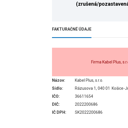
(zrušená/pozastaven
FAKTURAČNÉ ÚDAJE
Firma Kabel Plus, s.
Názov:
Kabel Plus, s.r.o.
Sídlo:
Rázusova 1, 040 01 Košice-J
IČO:
36611654
DIČ:
2022200686
IČ DPH:
SK2022200686