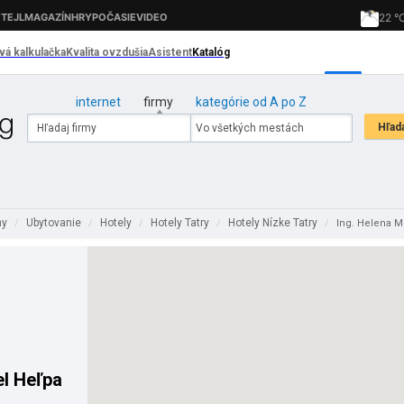
internet
firmy
kategórie od A po Z
ny
Ubytovanie
Hotely
Hotely Tatry
Hotely Nízke Tatry
/
/
/
/
/
Ing. Helena M
el Heľpa