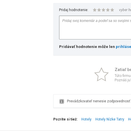
Pridaj hodnotenie:
vyber h
Pridávať hodnotenie môže len
prihlás
Zatiaľ b
Túto firmu
Poznáš ju?
Prevádzkovateľ nenesie zodpovednosť z
Pozrite si tiež:
Hotely
Hotely Nízke Tatry
H