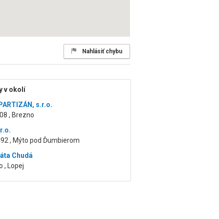
Nahlásiť chybu
 v okolí
ARTIZÁN, s.r.o.
08 , Brezno
r.o.
492 , Mýto pod Ďumbierom
náta Chudá
 , Lopej