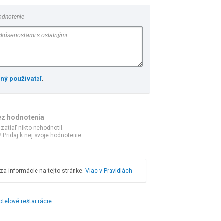
odnotenie
ený používateľ
.
ez hodnotenia
 zatiaľ nikto nehodnotil.
 Pridaj k nej svoje hodnotenie.
a informácie na tejto stránke.
Viac v Pravidlách
otelové reštaurácie