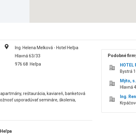
Ing. Helena Melková - Hotel Heľpa
Podobné firmy
Hlavná 63/33
976 68
Heľpa
HOTEL P
Bystrá 1
Mýto, s.
Hlavná 
a apartmány, reštaurácia, kaviareň, banketová
Ing. Re
, možnosť usporadúvať semináre, školenia,
Krpáčovo
 Heľpa