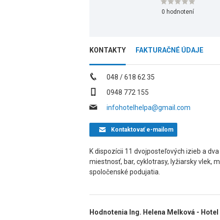
0 hodnotení
KONTAKTY
FAKTURAČNÉ ÚDAJE
048 / 618 62 35
0948 772 155
infohotelhelpa@gmail.com
Kontaktovať
e-mailom
K dispozícii 11 dvojposteľových izieb a dv
miestnosť, bar, cyklotrasy, lyžiarsky vlek
spoločenské podujatia.
Hodnotenia Ing. Helena Melková - Hotel