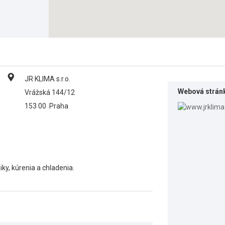
JR KLIMA s.r.o.
Webová strán
Vrážská 144/12
153 00
Praha
ky, kúrenia a chladenia.