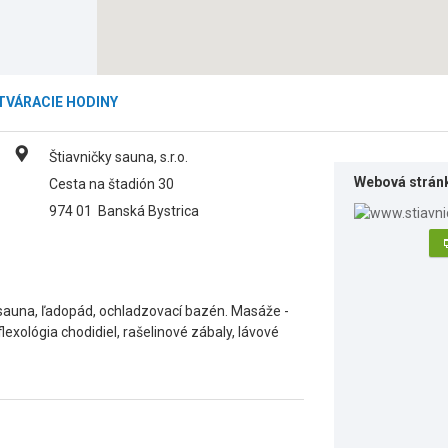
TVÁRACIE HODINY
Štiavničky sauna, s.r.o.
Webová strán
Cesta na štadión 30
974 01
Banská Bystrica
a sauna, ľadopád, ochladzovací bazén. Masáže -
exológia chodidiel, rašelinové zábaly, lávové