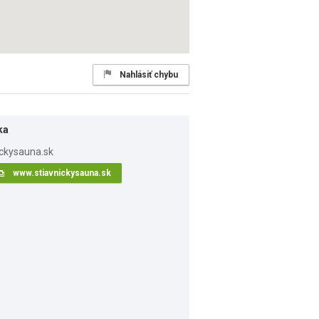
Nahlásiť chybu
ka
www.stiavnickysauna.sk