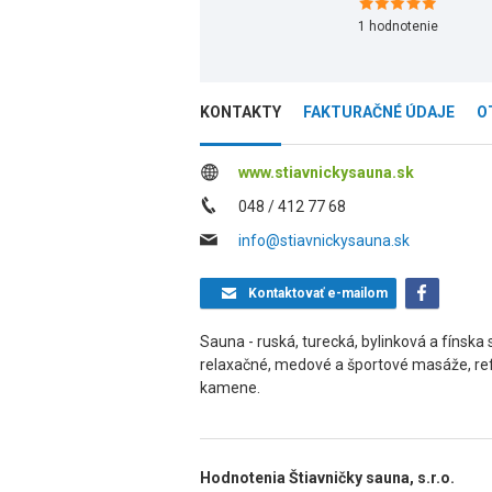
1
hodnotenie
KONTAKTY
FAKTURAČNÉ ÚDAJE
O
www.stiavnickysauna.sk
048 / 412 77 68
info@stiavnickysauna.sk
Kontaktovať
e-mailom
Sauna - ruská, turecká, bylinková a fínsk
relaxačné, medové a športové masáže, refl
kamene.
Hodnotenia Štiavničky sauna, s.r.o.