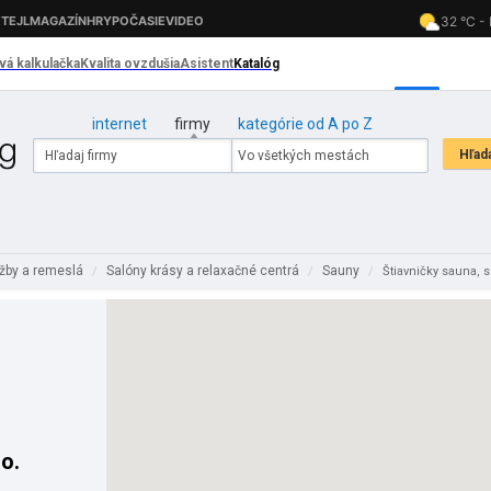
internet
firmy
kategórie od A po Z
užby a remeslá
Salóny krásy a relaxačné centrá
Sauny
/
/
/
Štiavničky sauna, s.
.o.