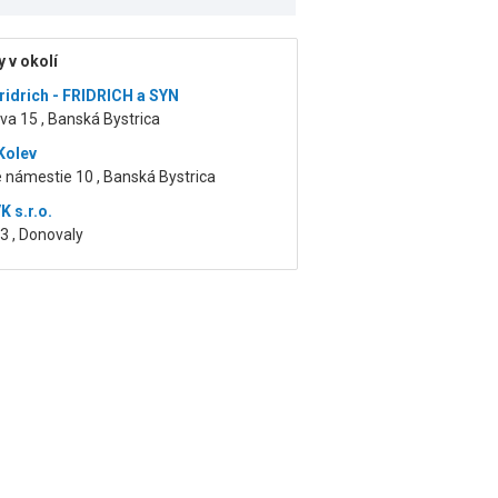
 v okolí
ridrich - FRIDRICH a SYN
a 15 , Banská Bystrica
Kolev
 námestie 10 , Banská Bystrica
K s.r.o.
3 , Donovaly