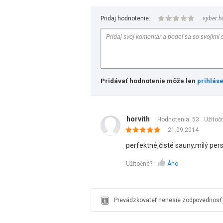
Pridaj hodnotenie:
vyber h
Pridávať hodnotenie môže len
prihlás
horvith
Hodnotenia: 53
Užitoč
21.09.2014
perfektné,čisté sauny,milý pers
Užitočné?
Áno
Prevádzkovateľ nenesie zodpovednosť z