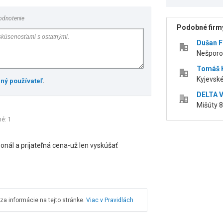
odnotenie
Podobné firmy
Dušan F
Nešporov
Tomáš 
Kyjevské
ený používateľ
.
DELTA V
Mišúty 8
né:
1
onál a prijateľná cena-už len vyskúšať
a informácie na tejto stránke.
Viac v Pravidlách