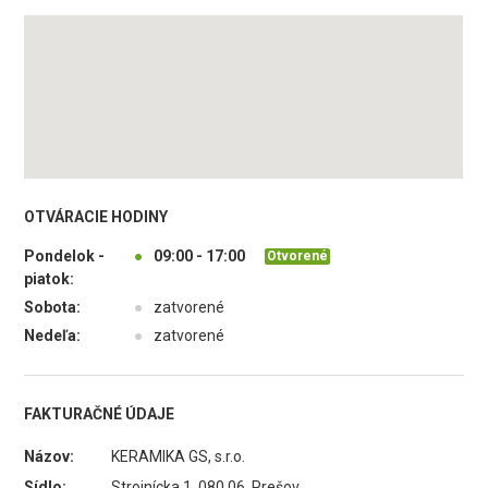
OTVÁRACIE HODINY
Pondelok -
●
09:00 - 17:00
Otvorené
piatok:
Sobota:
●
zatvorené
Nedeľa:
●
zatvorené
FAKTURAČNÉ ÚDAJE
Názov:
KERAMIKA GS, s.r.o.
Sídlo:
Strojnícka 1, 080 06 Prešov