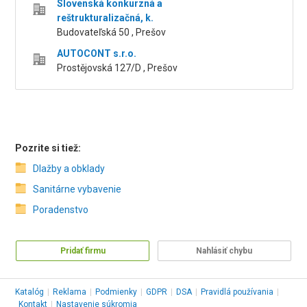
Slovenská konkurzná a
reštrukturalizačná, k.
Budovateľská 50 , Prešov
AUTOCONT s.r.o.
Prostějovská 127/D , Prešov
Pozrite si tiež:
Dlažby a obklady
Sanitárne vybavenie
Poradenstvo
Pridať firmu
Nahlásiť chybu
Katalóg
|
Reklama
|
Podmienky
|
GDPR
|
DSA
|
Pravidlá používania
|
Kontakt
|
Nastavenie súkromia