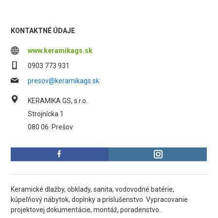
KONTAKTNÉ ÚDAJE
www.keramikags.sk
0903 773 931
presov@keramikags.sk
KERAMIKA GS, s.r.o.
Strojnícka 1
080 06
Prešov
Keramické dlažby, obklady, sanita, vodovodné batérie,
kúpeľňový nábytok, doplnky a príslušenstvo. Vypracovanie
projektovej dokumentácie, montáž, poradenstvo.