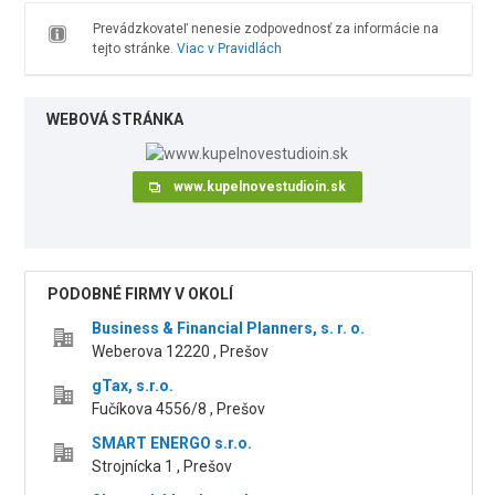
Prevádzkovateľ nenesie zodpovednosť za informácie na
tejto stránke.
Viac v Pravidlách
WEBOVÁ STRÁNKA
www.kupelnovestudioin.sk
PODOBNÉ FIRMY V OKOLÍ
Business & Financial Planners, s. r. o.
Weberova 12220 , Prešov
gTax, s.r.o.
Fučíkova 4556/8 , Prešov
SMART ENERGO s.r.o.
Strojnícka 1 , Prešov