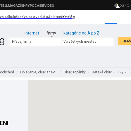
internet
firmy
kategórie od A po Z
koobchod
Oblečenie, obuv a textil
Obuv, topánky
Detská obuv
/
/
/
/
Ing. Rom
BENI