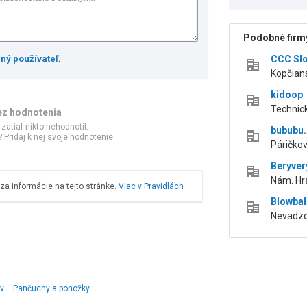
Podobné firmy
ený používateľ
.
CCC Slov
Kopčians
kidoop
Technick
ez hodnotenia
 zatiaľ nikto nehodnotil.
bububu.
 Pridaj k nej svoje hodnotenie.
Páričkov
Beryvery
Nám. Hra
a informácie na tejto stránke.
Viac v Pravidlách
Blowball
Nevädzov
v
Pančuchy a ponožky