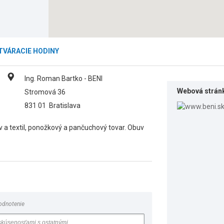
TVÁRACIE HODINY
Ing. Roman Bartko - BENI
Webová strán
Stromová 36
831 01
Bratislava
 a textil, ponožkový a pančuchový tovar. Obuv
odnotenie