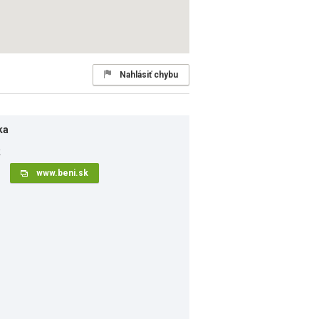
Nahlásiť chybu
ka
www.beni.sk