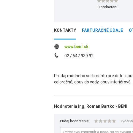
0 hodnotení
KONTAKTY
FAKTURAČNÉ ÚDAJE
O
www.beni.sk
02 / 547 939 92
Predaj módneho sortimentu pre deti - obuv
celoročná, obuv do vody, obuv interiérová.
Hodnotenia Ing. Roman Bartko - BENI
Pridaj hodnotenie:
vyber h