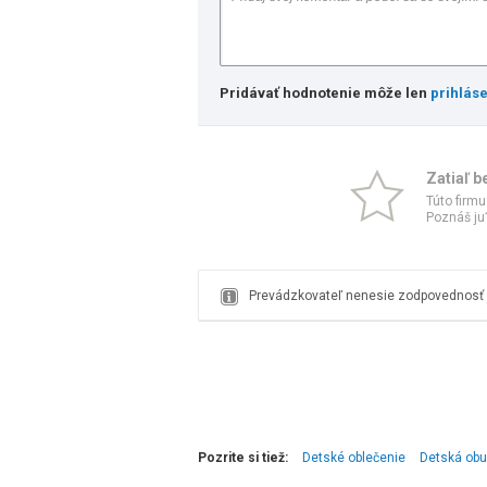
Pridávať hodnotenie môže len
prihlás
Zatiaľ b
Túto firmu
Poznáš ju?
Prevádzkovateľ nenesie zodpovednosť z
Pozrite si tiež:
Detské oblečenie
Detská obu