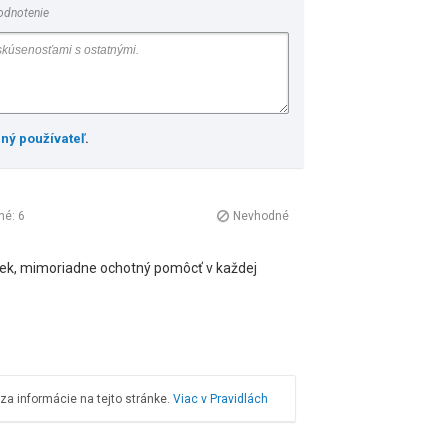
odnotenie
ený používateľ
.
né:
6
Nevhodné
ovek, mimoriadne ochotný pomôcť v každej
a informácie na tejto stránke.
Viac v Pravidlách