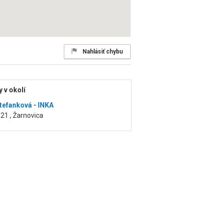
Nahlásiť chybu
 v okolí
tefanková - INKA
21 , Žarnovica