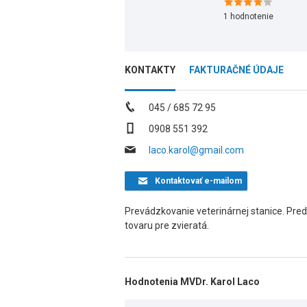
1
hodnotenie
KONTAKTY
FAKTURAČNÉ ÚDAJE
045 / 685 72 95
0908 551 392
laco.karol@gmail.com
Kontaktovať
e-mailom
Prevádzkovanie veterinárnej stanice. Pred
tovaru pre zvieratá.
Hodnotenia MVDr. Karol Laco