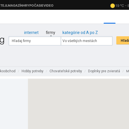
internet
firmy
kategórie od A po Z
ľkoobchod
Hobby potreby
Chovateľské potreby
Doplnky pre zvieratá
/
/
/
/
M