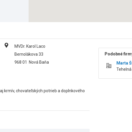
MVDr. Karol Laco
Podobné firmy
Bernolákova 33
968 01
Nová Baňa
Marta Š
Tehelná 
aj krmív, chovateľských potrieb a doplnkového